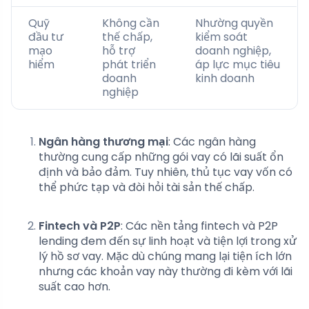
Quỹ
Không cần
Nhường quyền
đầu tư
thế chấp,
kiểm soát
mạo
hỗ trợ
doanh nghiệp,
hiểm
phát triển
áp lực mục tiêu
doanh
kinh doanh
nghiệp
Ngân hàng thương mại
: Các ngân hàng
thường cung cấp những gói vay có lãi suất ổn
định và bảo đảm. Tuy nhiên, thủ tục vay vốn có
thể phức tạp và đòi hỏi tài sản thế chấp.
Fintech và P2P
: Các nền tảng fintech và P2P
lending đem đến sự linh hoạt và tiện lợi trong xử
lý hồ sơ vay. Mặc dù chúng mang lại tiện ích lớn
nhưng các khoản vay này thường đi kèm với lãi
suất cao hơn.