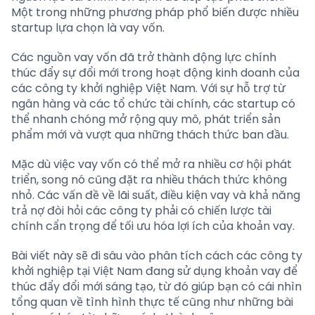
Một trong những phương pháp phổ biến được nhiều
startup lựa chọn là vay vốn.
Các nguồn vay vốn đã trở thành động lực chính
thúc đẩy sự đổi mới trong hoạt động kinh doanh của
các công ty khởi nghiệp Việt Nam. Với sự hỗ trợ từ
ngân hàng và các tổ chức tài chính, các startup có
thể nhanh chóng mở rộng quy mô, phát triển sản
phẩm mới và vượt qua những thách thức ban đầu.
Mặc dù việc vay vốn có thể mở ra nhiều cơ hội phát
triển, song nó cũng đặt ra nhiều thách thức không
nhỏ. Các vấn đề về lãi suất, điều kiện vay và khả năng
trả nợ đòi hỏi các công ty phải có chiến lược tài
chính cẩn trọng để tối ưu hóa lợi ích của khoản vay.
Bài viết này sẽ đi sâu vào phân tích cách các công ty
khởi nghiệp tại Việt Nam đang sử dụng khoản vay để
thúc đẩy đổi mới sáng tạo, từ đó giúp bạn có cái nhìn
tổng quan về tình hình thực tế cũng như những bài