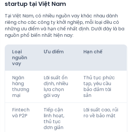
startup tại Việt Nam
Tại Việt Nam, có nhiều nguồn vay khác nhau dành
riêng cho các công ty khởi nghiệp, mỗi loại đều có
những ưu điểm và hạn chế nhất định. Dưới đây là ba
nguồn phổ biến nhất hiện nay:
Loại
Ưu điểm
Hạn chế
nguồn
vay
Ngân
Lãi suất ổn
Thủ tục phức
hàng
định, nhiều
tạp, yêu cầu
thương
lựa chọn
bảo đảm tài
mại
gói vay
sản
Fintech
Tiếp cận
Lãi suất cao, rủi
và P2P
linh hoạt,
ro về bảo mật
thủ tục
đơn giản