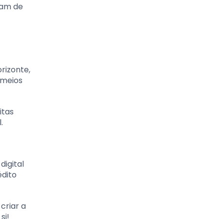
iam de
rizonte,
 meios
itas
.
digital
édito
criar a
si!