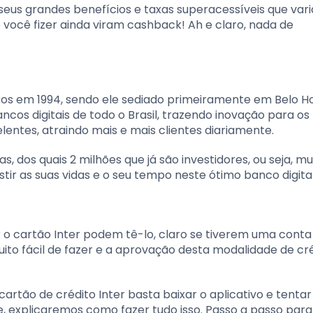
seus grandes benefícios e taxas superacessíveis que var
ocê fizer ainda viram cashback! Ah e claro, nada de
ros em 1994, sendo ele sediado primeiramente em Belo Ho
ancos digitais de todo o Brasil, trazendo inovação para os
elentes, atraindo mais e mais clientes diariamente.
s, dos quais 2 milhões que já são investidores, ou seja, mu
ir as suas vidas e o seu tempo neste ótimo banco digital
 o cartão Inter podem tê-lo, claro se tiverem uma conta 
ito fácil de fazer e a aprovação desta modalidade de cr
artão de crédito Inter basta baixar o aplicativo e tentar 
e, explicaremos como fazer tudo isso. Passo a passo para 