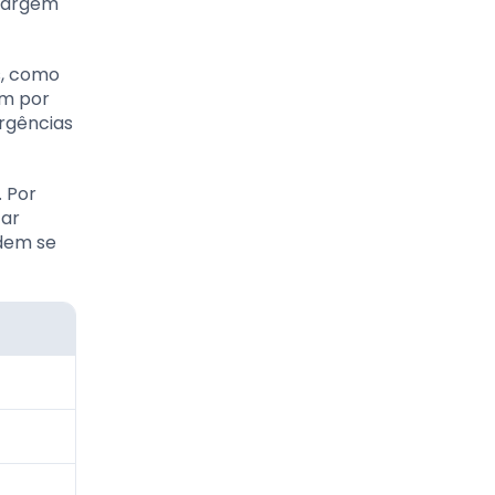
 margem
s, como
am por
rgências
. Por
tar
dem se