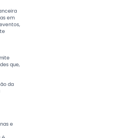
anceira
ras em
eventos,
te
mite
des que,
são da
a
nas e
 é