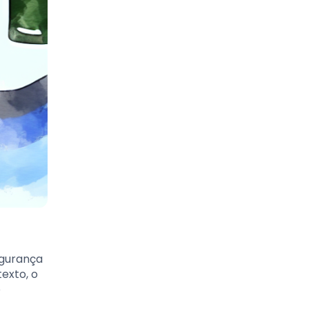
egurança
exto, o
o