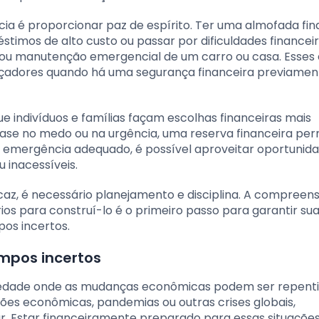
a é proporcionar paz de espírito. Ter uma almofada fin
timos de alto custo ou passar por dificuldades financei
ou manutenção emergencial de um carro ou casa. Esses 
çadores quando há uma segurança financeira previamen
 indivíduos e famílias façam escolhas financeiras mais
ase no medo ou na urgência, uma reserva financeira per
e emergência adequado, é possível aproveitar oportunida
 inacessíveis.
az, é necessário planejamento e disciplina. A compreen
os para construí-lo é o primeiro passo para garantir su
pos incertos.
mpos incertos
ciedade onde as mudanças econômicas podem ser repenti
ões econômicas, pandemias ou outras crises globais,
 Estar financeiramente preparado para essas situações