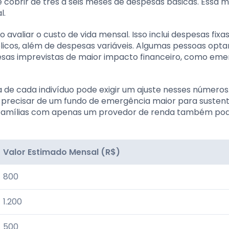
e cobrir de três a seis meses de despesas básicas. Essa
l.
avaliar o custo de vida mensal. Isso inclui despesas fixa
úblicos, além de despesas variáveis. Algumas pessoas opt
sas imprevistas de maior impacto financeiro, como eme
da de cada indivíduo pode exigir um ajuste nesses números
precisar de um fundo de emergência maior para susten
, famílias com apenas um provedor de renda também po
Valor Estimado Mensal (R$)
800
1.200
500