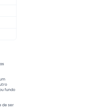
sas
 um
utro
ou fundo
e de ser