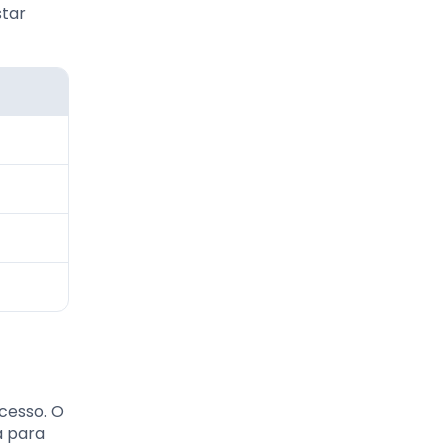
star
cesso. O
a para