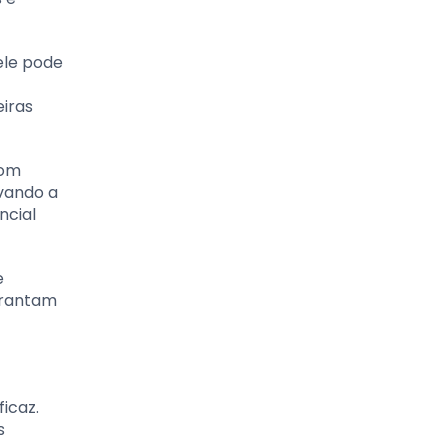
ele pode
eiras
com
vando a
ncial
e
arantam
icaz.
s