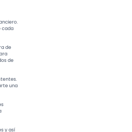
anciero.
e cada
ra de
para
dos de
stentes.
arte una
es
a
s y así