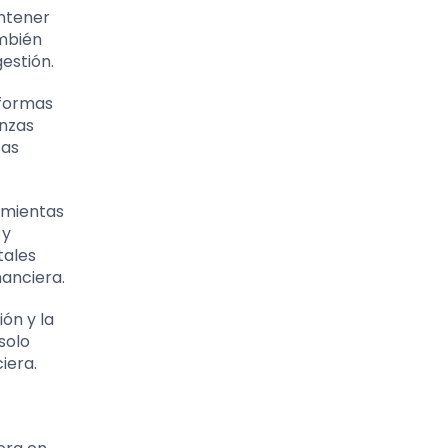
antener
ambién
estión.
aformas
anzas
tas
ramientas
 y
tales
nanciera.
ión y la
solo
iera.