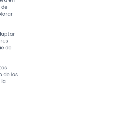
era en
 de
plorar
adaptar
tros
ue de
tos
o de las
 la