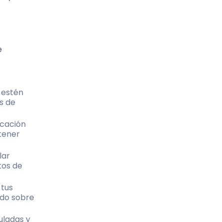
e
 estén
s de
icación
btener
lar
tos de
 tus
ado sobre
uladas y