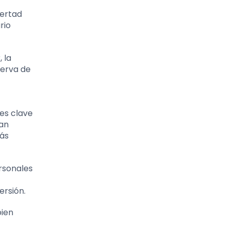
bertad
rio
 la
serva de
 es clave
ran
más
ersonales
ersión.
bien