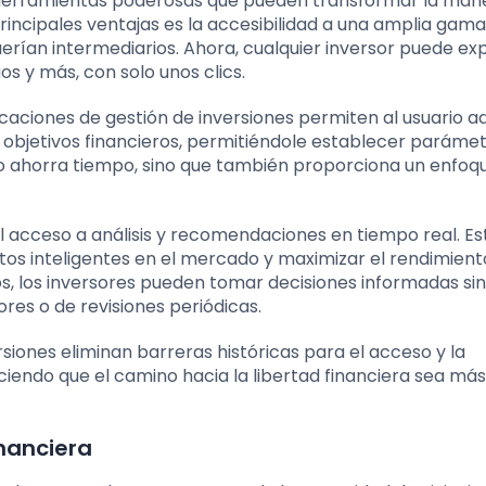
n herramientas poderosas que pueden transformar la man
incipales ventajas es la accesibilidad a una amplia gama
erían intermediarios. Ahora, cualquier inversor puede ex
s y más, con solo unos clics.
licaciones de gestión de inversiones permiten al usuario 
s objetivos financieros, permitiéndole establecer paráme
olo ahorra tiempo, sino que también proporciona un enfoq
l acceso a análisis y recomendaciones en tiempo real. Es
tos inteligentes en el mercado y maximizar el rendimient
ios, los inversores pueden tomar decisiones informadas sin
es o de revisiones periódicas.
siones eliminan barreras históricas para el acceso y la
ciendo que el camino hacia la libertad financiera sea más
nanciera