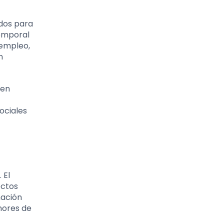
dos para
temporal
 empleo,
n
 en
ociales
 El
ectos
nación
nores de