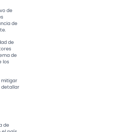
ivo de
es
ancia de
te.
idad de
tores
tema de
 los
 mitigar
 detallar
a de
 el país