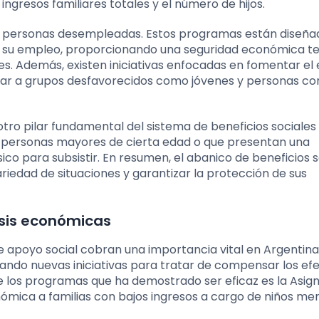
gresos familiares totales y el número de hijos.
ra personas desempleadas. Estos programas están diseña
do su empleo, proporcionando una seguridad económica 
s. Además, existen iniciativas enfocadas en fomentar el
tar a grupos desfavorecidos como jóvenes y personas co
tro pilar fundamental del sistema de beneficios sociales
s personas mayores de cierta edad o que presentan una
o para subsistir. En resumen, el abanico de beneficios s
riedad de situaciones y garantizar la protección de sus
isis económicas
 apoyo social cobran una importancia vital en Argentina.
ndo nuevas iniciativas para tratar de compensar los ef
 de los programas que ha demostrado ser eficaz es la Asig
nómica a familias con bajos ingresos a cargo de niños me