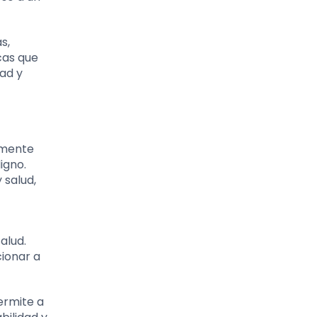
s,
cas que
dad y
almente
igno.
 salud,
alud.
cionar a
ermite a