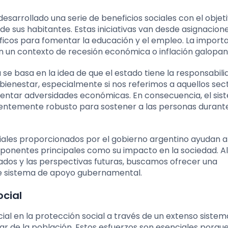
 desarrollado una serie de beneficios sociales con el objet
 de sus habitantes. Estas iniciativas van desde asignacion
ficos para fomentar la educación y el empleo. La import
n un contexto de recesión económica o inflación galopan
a se basa en la idea de que el estado tiene la responsabil
bienestar, especialmente si nos referimos a aquellos sec
rentar adversidades económicas. En consecuencia, el sis
icientemente robusto para sostener a las personas durante
ciales proporcionados por el gobierno argentino ayudan a
mponentes principales como su impacto en la sociedad. Al
tados y las perspectivas futuras, buscamos ofrecer una
te sistema de apoyo gubernamental.
ocial
al en la protección social a través de un extenso sistem
ar de la población. Estos esfuerzos son esenciales porque