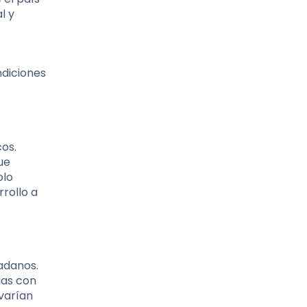
l y
ndiciones
cos.
ue
olo
rollo a
adanos.
ias con
varían