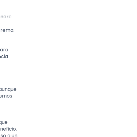
inero
trema.
para
ncia
 aunque
nismos
 que
neficio.
eso a un