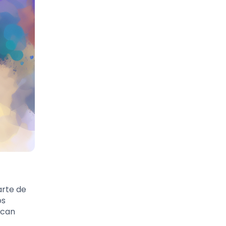
arte de
os
scan