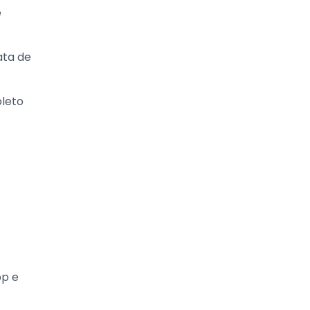
e
ata de
oleto
pp e