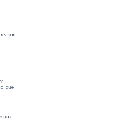
erviços
um
c, que
om um