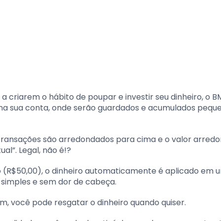
 a criarem o hábito de poupar e investir seu dinheiro, o B
 na sua conta, onde serão guardados e acumulados pequ
transações são arredondados para cima e o valor arred
al”. Legal, não é!?
o (R$50,00), o dinheiro automaticamente é aplicado em 
 simples e sem dor de cabeça.
um, você pode resgatar o dinheiro quando quiser.