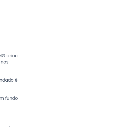
MG criou
enos
ondado é
um fundo