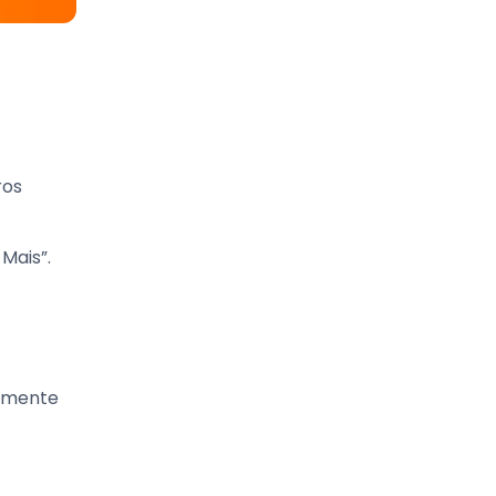
ros
Mais”.
somente