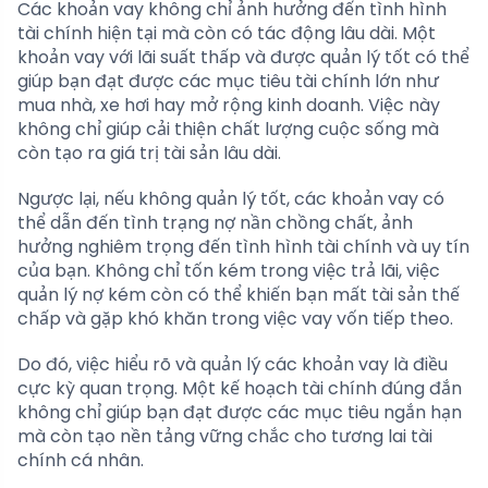
Các khoản vay không chỉ ảnh hưởng đến tình hình
tài chính hiện tại mà còn có tác động lâu dài. Một
khoản vay với lãi suất thấp và được quản lý tốt có thể
giúp bạn đạt được các mục tiêu tài chính lớn như
mua nhà, xe hơi hay mở rộng kinh doanh. Việc này
không chỉ giúp cải thiện chất lượng cuộc sống mà
còn tạo ra giá trị tài sản lâu dài.
Ngược lại, nếu không quản lý tốt, các khoản vay có
thể dẫn đến tình trạng nợ nần chồng chất, ảnh
hưởng nghiêm trọng đến tình hình tài chính và uy tín
của bạn. Không chỉ tốn kém trong việc trả lãi, việc
quản lý nợ kém còn có thể khiến bạn mất tài sản thế
chấp và gặp khó khăn trong việc vay vốn tiếp theo.
Do đó, việc hiểu rõ và quản lý các khoản vay là điều
cực kỳ quan trọng. Một kế hoạch tài chính đúng đắn
không chỉ giúp bạn đạt được các mục tiêu ngắn hạn
mà còn tạo nền tảng vững chắc cho tương lai tài
chính cá nhân.