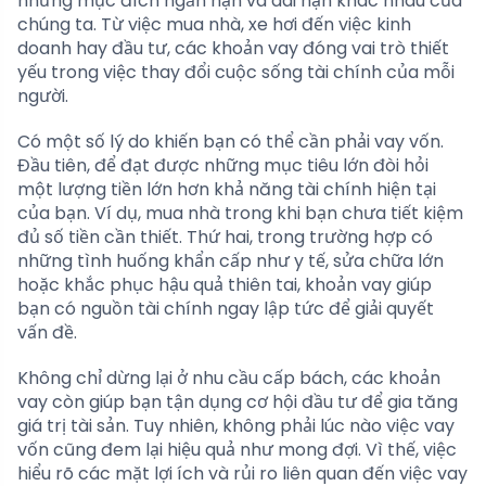
những mục đích ngắn hạn và dài hạn khác nhau của
chúng ta. Từ việc mua nhà, xe hơi đến việc kinh
doanh hay đầu tư, các khoản vay đóng vai trò thiết
yếu trong việc thay đổi cuộc sống tài chính của mỗi
người.
Có một số lý do khiến bạn có thể cần phải vay vốn.
Đầu tiên, để đạt được những mục tiêu lớn đòi hỏi
một lượng tiền lớn hơn khả năng tài chính hiện tại
của bạn. Ví dụ, mua nhà trong khi bạn chưa tiết kiệm
đủ số tiền cần thiết. Thứ hai, trong trường hợp có
những tình huống khẩn cấp như y tế, sửa chữa lớn
hoặc khắc phục hậu quả thiên tai, khoản vay giúp
bạn có nguồn tài chính ngay lập tức để giải quyết
vấn đề.
Không chỉ dừng lại ở nhu cầu cấp bách, các khoản
vay còn giúp bạn tận dụng cơ hội đầu tư để gia tăng
giá trị tài sản. Tuy nhiên, không phải lúc nào việc vay
vốn cũng đem lại hiệu quả như mong đợi. Vì thế, việc
hiểu rõ các mặt lợi ích và rủi ro liên quan đến việc vay