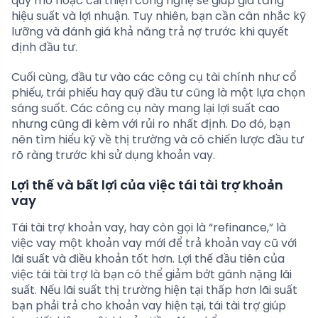
quy mô hoặc cải thiện công nghệ sẽ giúp gia tăng
hiệu suất và lợi nhuận. Tuy nhiên, bạn cần cân nhắc kỹ
lưỡng và đánh giá khả năng trả nợ trước khi quyết
định đầu tư.
Cuối cùng, đầu tư vào các công cụ tài chính như cổ
phiếu, trái phiếu hay quỹ đầu tư cũng là một lựa chọn
sáng suốt. Các công cụ này mang lại lợi suất cao
nhưng cũng đi kèm với rủi ro nhất định. Do đó, bạn
nên tìm hiểu kỹ về thị trường và có chiến lược đầu tư
rõ ràng trước khi sử dụng khoản vay.
Lợi thế và bất lợi của việc tái tài trợ khoản
vay
Tái tài trợ khoản vay, hay còn gọi là “refinance,” là
việc vay một khoản vay mới để trả khoản vay cũ với
lãi suất và điều khoản tốt hơn. Lợi thế đầu tiên của
việc tái tài trợ là bạn có thể giảm bớt gánh nặng lãi
suất. Nếu lãi suất thị trường hiện tại thấp hơn lãi suất
bạn phải trả cho khoản vay hiện tại, tái tài trợ giúp