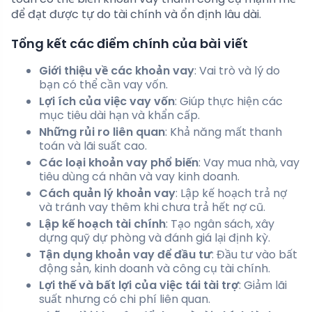
để đạt được tự do tài chính và ổn định lâu dài.
Tổng kết các điểm chính của bài viết
Giới thiệu về các khoản vay
: Vai trò và lý do
bạn có thể cần vay vốn.
Lợi ích của việc vay vốn
: Giúp thực hiện các
mục tiêu dài hạn và khẩn cấp.
Những rủi ro liên quan
: Khả năng mất thanh
toán và lãi suất cao.
Các loại khoản vay phổ biến
: Vay mua nhà, vay
tiêu dùng cá nhân và vay kinh doanh.
Cách quản lý khoản vay
: Lập kế hoạch trả nợ
và tránh vay thêm khi chưa trả hết nợ cũ.
Lập kế hoạch tài chính
: Tạo ngân sách, xây
dựng quỹ dự phòng và đánh giá lại định kỳ.
Tận dụng khoản vay để đầu tư
: Đầu tư vào bất
động sản, kinh doanh và công cụ tài chính.
Lợi thế và bất lợi của việc tái tài trợ
: Giảm lãi
suất nhưng có chi phí liên quan.