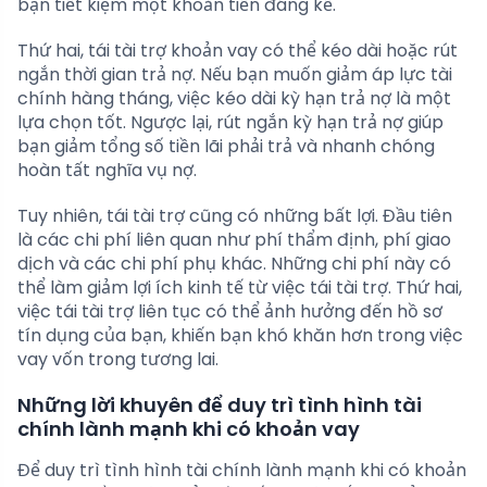
bạn tiết kiệm một khoản tiền đáng kể.
Thứ hai, tái tài trợ khoản vay có thể kéo dài hoặc rút
ngắn thời gian trả nợ. Nếu bạn muốn giảm áp lực tài
chính hàng tháng, việc kéo dài kỳ hạn trả nợ là một
lựa chọn tốt. Ngược lại, rút ngắn kỳ hạn trả nợ giúp
bạn giảm tổng số tiền lãi phải trả và nhanh chóng
hoàn tất nghĩa vụ nợ.
Tuy nhiên, tái tài trợ cũng có những bất lợi. Đầu tiên
là các chi phí liên quan như phí thẩm định, phí giao
dịch và các chi phí phụ khác. Những chi phí này có
thể làm giảm lợi ích kinh tế từ việc tái tài trợ. Thứ hai,
việc tái tài trợ liên tục có thể ảnh hưởng đến hồ sơ
tín dụng của bạn, khiến bạn khó khăn hơn trong việc
vay vốn trong tương lai.
Những lời khuyên để duy trì tình hình tài
chính lành mạnh khi có khoản vay
Để duy trì tình hình tài chính lành mạnh khi có khoản