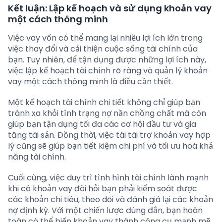
Kết luận: Lập kế hoạch và sử dụng khoản vay
một cách thông minh
Việc vay vốn có thể mang lại nhiều lợi ích lớn trong
việc thay đổi và cải thiện cuộc sống tài chính của
bạn. Tuy nhiên, để tận dụng được những lợi ích này,
việc lập kế hoạch tài chính rõ ràng và quản lý khoản
vay một cách thông minh là điều cần thiết.
Một kế hoạch tài chính chi tiết không chỉ giúp bạn
tránh xa khỏi tình trạng nợ nần chồng chất mà còn
giúp bạn tận dụng tối đa các cơ hội đầu tư và gia
tăng tài sản. Đồng thời, việc tái tài trợ khoản vay hợp
lý cũng sẽ giúp bạn tiết kiệm chi phí và tối ưu hoá khả
năng tài chính.
Cuối cùng, việc duy trì tình hình tài chính lành mạnh
khi có khoản vay đòi hỏi bạn phải kiểm soát được
các khoản chi tiêu, theo dõi và đánh giá lại các khoản
nợ định kỳ. Với một chiến lược đúng đắn, bạn hoàn
toàn có thể biến khoản vay thành công cụ mạnh mẽ