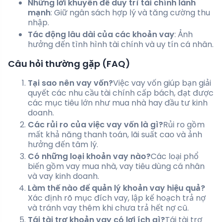
Những lời khuyên để duy trì tài chính lành
mạnh
: Giữ ngân sách hợp lý và tăng cường thu
nhập.
Tác động lâu dài của các khoản vay
: Ảnh
hưởng đến tình hình tài chính và uy tín cá nhân.
Câu hỏi thường gặp (FAQ)
Tại sao nên vay vốn?
Việc vay vốn giúp bạn giải
quyết các nhu cầu tài chính cấp bách, đạt được
các mục tiêu lớn như mua nhà hay đầu tư kinh
doanh.
Các rủi ro của việc vay vốn là gì?
Rủi ro gồm
mất khả năng thanh toán, lãi suất cao và ảnh
hưởng đến tâm lý.
Có những loại khoản vay nào?
Các loại phổ
biến gồm vay mua nhà, vay tiêu dùng cá nhân
và vay kinh doanh.
Làm thế nào để quản lý khoản vay hiệu quả?
Xác định rõ mục đích vay, lập kế hoạch trả nợ
và tránh vay thêm khi chưa trả hết nợ cũ.
Tái tài trợ khoản vay có lợi ích gì?
Tái tài trợ