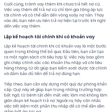
Cuối cùng, tránh vay thêm khi chưa trả hết nợ cũ.
Việc vay thêm để trả nợ cũ chỉ làm gia tăng áp lực
tài chính và có thể dẫn đến vòng xoáy nợ nần. Thay
vào đó, bạn nên ưu tiên trả nợ hiện tại trước khi nghĩ
đến việc vay thêm.
Lập kế hoạch tài chính khi có khoản vay
Lập kế hoạch tài chính khi có khoản vay là một bước
quan trọng không thể bỏ qua. Đầu tiên, bạn cần tạo
ra một ngân sách chi tiêu hợp lý. Việc này bao gồm
ghi chép chính xác các khoản thu nhập và chi tiêu
hàng tháng, từ đó giúp bạn kiểm soát được tài chính
và đảm bảo đủ tiền để trả nợ đúng hạn.
Tiếp theo, bạn cần xây dựng một quỹ dự phòng khẩn
cấp. Quỹ này sẽ giúp bạn trong những trường hợp
bất ngờ, từ bệnh tật đến mất việc làm mà không làm
gián đoạn kế hoạch trả nợ. Ngoài ra, hãy cân nhắc
việc tiết kiệm một phần thu nhập để có thể dần dần
giảm bớt áp lực nợ.