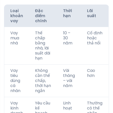
Loại
Đặc
Thời
Lãi
khoản
điểm
hạn
suất
vay
chính
Vay
Thế
10 –
Cố định
mua
chấp
30
hoặc
nhà
bằng
năm
thả nổi
nhà, lãi
suất dài
hạn
Vay
Không
Vài
Cao
tiêu
cần thế
tháng
hơn
dùng
chấp,
– vài
cá
thời hạn
năm
nhân
ngắn
Vay
Yêu cầu
Linh
Thường
kinh
kế
hoạt
có thế