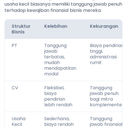
usaha kecil biasanya memiliki tanggung jawab penuh
terhadap kewajiban finansial bisnis mereka.
Struktur
Kelebihan
Kekurangan
Bisnis
PT
Tanggung
Biaya pendirian
jawab
tinggi,
terbatas,
administrasi
mudah
rumit
mendapatkan
modal
CV
Fleksibel,
Tanggung
biaya
jawab penuh
pendirian
bagi mitra
lebih rendah
komplementer
Usaha
Sederhana,
Tanggung
Kecil
biaya rendah
jawab finansial