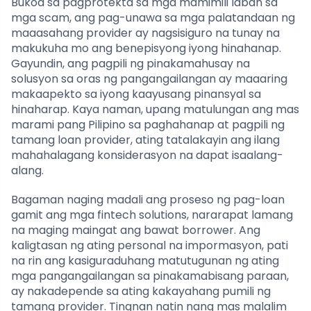
Bukod sa pagprotekta sa mga mamimili laban sa
mga scam, ang pag-unawa sa mga palatandaan ng
maaasahang provider ay nagsisiguro na tunay na
makukuha mo ang benepisyong iyong hinahanap.
Gayundin, ang pagpili ng pinakamahusay na
solusyon sa oras ng pangangailangan ay maaaring
makaapekto sa iyong kaayusang pinansyal sa
hinaharap. Kaya naman, upang matulungan ang mas
marami pang Pilipino sa paghahanap at pagpili ng
tamang loan provider, ating tatalakayin ang ilang
mahahalagang konsiderasyon na dapat isaalang-
alang.
Bagaman naging madali ang proseso ng pag-loan
gamit ang mga fintech solutions, nararapat lamang
na maging maingat ang bawat borrower. Ang
kaligtasan ng ating personal na impormasyon, pati
na rin ang kasiguraduhang matutugunan ng ating
mga pangangailangan sa pinakamabisang paraan,
ay nakadepende sa ating kakayahang pumili ng
tamang provider. Tingnan natin nang mas malalim