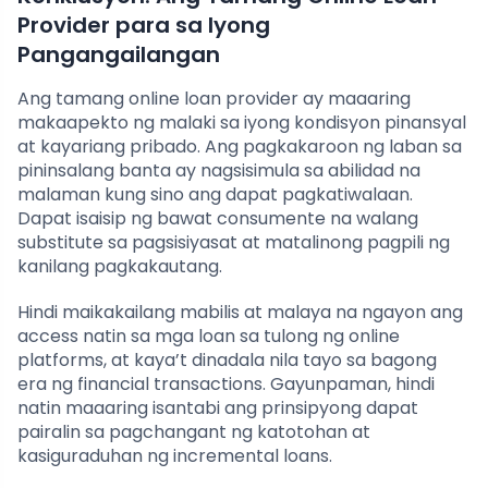
Provider para sa Iyong
Pangangailangan
Ang tamang online loan provider ay maaaring
makaapekto ng malaki sa iyong kondisyon pinansyal
at kayariang pribado. Ang pagkakaroon ng laban sa
pininsalang banta ay nagsisimula sa abilidad na
malaman kung sino ang dapat pagkatiwalaan.
Dapat isaisip ng bawat consumente na walang
substitute sa pagsisiyasat at matalinong pagpili ng
kanilang pagkakautang.
Hindi maikakailang mabilis at malaya na ngayon ang
access natin sa mga loan sa tulong ng online
platforms, at kaya’t dinadala nila tayo sa bagong
era ng financial transactions. Gayunpaman, hindi
natin maaaring isantabi ang prinsipyong dapat
pairalin sa pagchangant ng katotohan at
kasiguraduhan ng incremental loans.