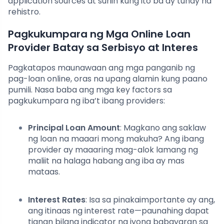
application sources at suriin kung ito ba ay tunay na
rehistro.
Pagkukumpara ng Mga Online Loan
Provider Batay sa Serbisyo at Interes
Pagkatapos maunawaan ang mga panganib ng
pag-loan online, oras na upang alamin kung paano
pumili. Nasa baba ang mga key factors sa
pagkukumpara ng iba’t ibang providers:
Principal Loan Amount
: Magkano ang saklaw
ng loan na maaari mong makuha? Ang ibang
provider ay maaaring mag-alok lamang ng
maliit na halaga habang ang iba ay mas
mataas.
Interest Rates
: Isa sa pinakaimportante ay ang,
ang itinaas ng interest rate—paunahing dapat
tignan bilang indicator ng iyong babayaran sa