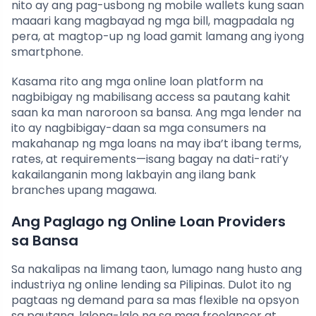
nito ay ang pag-usbong ng mobile wallets kung saan
maaari kang magbayad ng mga bill, magpadala ng
pera, at magtop-up ng load gamit lamang ang iyong
smartphone.
Kasama rito ang mga online loan platform na
nagbibigay ng mabilisang access sa pautang kahit
saan ka man naroroon sa bansa. Ang mga lender na
ito ay nagbibigay-daan sa mga consumers na
makahanap ng mga loans na may iba’t ibang terms,
rates, at requirements—isang bagay na dati-rati’y
kakailanganin mong lakbayin ang ilang bank
branches upang magawa.
Ang Paglago ng Online Loan Providers
sa Bansa
Sa nakalipas na limang taon, lumago nang husto ang
industriya ng online lending sa Pilipinas. Dulot ito ng
pagtaas ng demand para sa mas flexible na opsyon
sa pautang, lalong-lalo na sa mga freelancer at