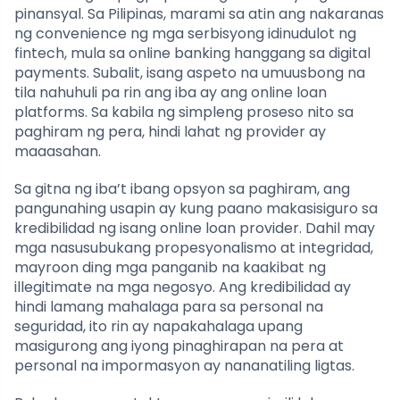
pinansyal. Sa Pilipinas, marami sa atin ang nakaranas
ng convenience ng mga serbisyong idinudulot ng
fintech, mula sa online banking hanggang sa digital
payments. Subalit, isang aspeto na umuusbong na
tila nahuhuli pa rin ang iba ay ang online loan
platforms. Sa kabila ng simpleng proseso nito sa
paghiram ng pera, hindi lahat ng provider ay
maaasahan.
Sa gitna ng iba’t ibang opsyon sa paghiram, ang
pangunahing usapin ay kung paano makasisiguro sa
kredibilidad ng isang online loan provider. Dahil may
mga nasusubukang propesyonalismo at integridad,
mayroon ding mga panganib na kaakibat ng
illegitimate na mga negosyo. Ang kredibilidad ay
hindi lamang mahalaga para sa personal na
seguridad, ito rin ay napakahalaga upang
masigurong ang iyong pinaghirapan na pera at
personal na impormasyon ay nananatiling ligtas.