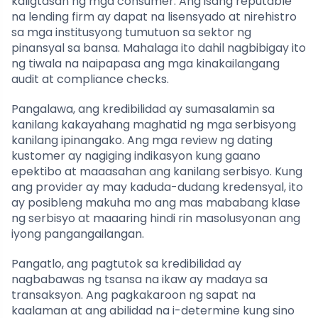
kaligtasan ng mga consumer. Ang isang reputable
na lending firm ay dapat na lisensyado at nirehistro
sa mga institusyong tumutuon sa sektor ng
pinansyal sa bansa. Mahalaga ito dahil nagbibigay ito
ng tiwala na naipapasa ang mga kinakailangang
audit at compliance checks.
Pangalawa, ang kredibilidad ay sumasalamin sa
kanilang kakayahang maghatid ng mga serbisyong
kanilang ipinangako. Ang mga review ng dating
kustomer ay nagiging indikasyon kung gaano
epektibo at maaasahan ang kanilang serbisyo. Kung
ang provider ay may kaduda-dudang kredensyal, ito
ay posibleng makuha mo ang mas mababang klase
ng serbisyo at maaaring hindi rin masolusyonan ang
iyong pangangailangan.
Pangatlo, ang pagtutok sa kredibilidad ay
nagbabawas ng tsansa na ikaw ay madaya sa
transaksyon. Ang pagkakaroon ng sapat na
kaalaman at ang abilidad na i-determine kung sino