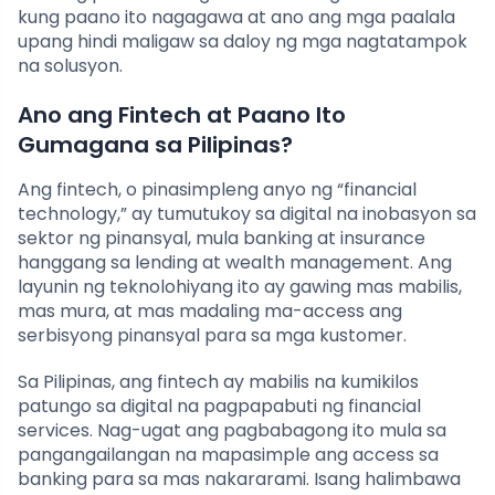
kung paano ito nagagawa at ano ang mga paalala
upang hindi maligaw sa daloy ng mga nagtatampok
na solusyon.
Ano ang Fintech at Paano Ito
Gumagana sa Pilipinas?
Ang fintech, o pinasimpleng anyo ng “financial
technology,” ay tumutukoy sa digital na inobasyon sa
sektor ng pinansyal, mula banking at insurance
hanggang sa lending at wealth management. Ang
layunin ng teknolohiyang ito ay gawing mas mabilis,
mas mura, at mas madaling ma-access ang
serbisyong pinansyal para sa mga kustomer.
Sa Pilipinas, ang fintech ay mabilis na kumikilos
patungo sa digital na pagpapabuti ng financial
services. Nag-ugat ang pagbabagong ito mula sa
pangangailangan na mapasimple ang access sa
banking para sa mas nakararami. Isang halimbawa