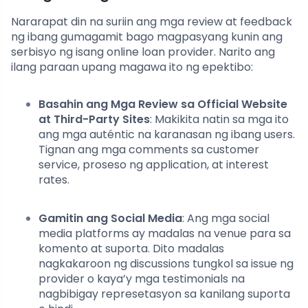
Nararapat din na suriin ang mga review at feedback
ng ibang gumagamit bago magpasyang kunin ang
serbisyo ng isang online loan provider. Narito ang
ilang paraan upang magawa ito ng epektibo:
Basahin ang Mga Review sa Official Website
at Third-Party Sites
: Makikita natin sa mga ito
ang mga auténtic na karanasan ng ibang users.
Tignan ang mga comments sa customer
service, proseso ng application, at interest
rates.
Gamitin ang Social Media
: Ang mga social
media platforms ay madalas na venue para sa
komento at suporta. Dito madalas
nagkakaroon ng discussions tungkol sa issue ng
provider o kaya’y mga testimonials na
nagbibigay represetasyon sa kanilang suporta