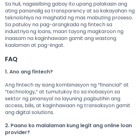
Sa huli, nagsisilbing gabay ito upang palakasin ang
ating pananalig sa transparency at sa kakayahan ng
teknolohiya na maghatid ng mas mabuting proseso.
Sa patuloy na pag-arangkada ng fintech sa
industriya ng loans, maari tayong magkaroon ng
inaasam na kaginhawaan gamit ang wastong
kaalaman at pag-iingat.
FAQ
1. Ano ang fintech?
Ang fintech ay isang kombinasyon ng “financial” at
“technology,” at tumutukoy ito sa inobasyon sa
sektor ng pinansyal na layuning pagbutihin ang
access, bilis, at kaginhawaan ng transaksyon gamit
ang digital solutions.
2. Paano ko malalaman kung legit ang online loan
provider?