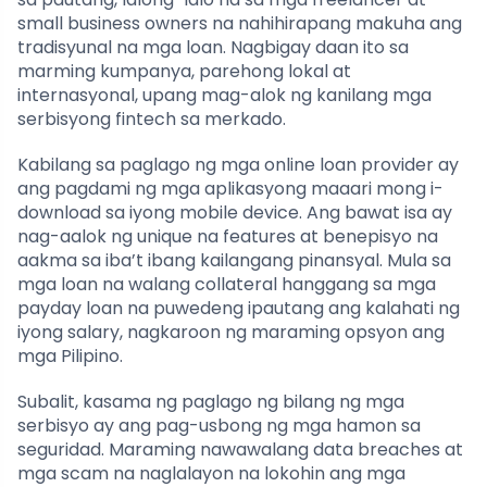
small business owners na nahihirapang makuha ang
tradisyunal na mga loan. Nagbigay daan ito sa
marming kumpanya, parehong lokal at
internasyonal, upang mag-alok ng kanilang mga
serbisyong fintech sa merkado.
Kabilang sa paglago ng mga online loan provider ay
ang pagdami ng mga aplikasyong maaari mong i-
download sa iyong mobile device. Ang bawat isa ay
nag-aalok ng unique na features at benepisyo na
aakma sa iba’t ibang kailangang pinansyal. Mula sa
mga loan na walang collateral hanggang sa mga
payday loan na puwedeng ipautang ang kalahati ng
iyong salary, nagkaroon ng maraming opsyon ang
mga Pilipino.
Subalit, kasama ng paglago ng bilang ng mga
serbisyo ay ang pag-usbong ng mga hamon sa
seguridad. Maraming nawawalang data breaches at
mga scam na naglalayon na lokohin ang mga