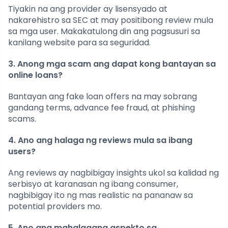
Tiyakin na ang provider ay lisensyado at
nakarehistro sa SEC at may positibong review mula
sa mga user. Makakatulong din ang pagsusuri sa
kanilang website para sa seguridad.
3. Anong mga scam ang dapat kong bantayan sa
online loans?
Bantayan ang fake loan offers na may sobrang
gandang terms, advance fee fraud, at phishing
scams.
4. Ano ang halaga ng reviews mula sa ibang
users?
Ang reviews ay nagbibigay insights ukol sa kalidad ng
serbisyo at karanasan ng ibang consumer,
nagbibigay ito ng mas realistic na pananaw sa
potential providers mo.
5. Ano ang mahalagang aspekto sa