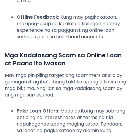
o hindi.
Offline Feedback
: Kung may pagkakataon,
makipag-usap sa kakilala o kaibigan na may
experience na sa paggamit ng online loan
services para sa first-hand accounts.
Mga Kadalasang Scam sa Online Loan
at Paano Ito Iwasan
May mga pinipiling target ang scammers at sila ay
gumagamit ng iba’t ibang taktika upang lokohin ang
mga biktima. Ang ilan sa mga kadalasang scam ay
ang mga sumusunod:
Fake Loan Offers
: Madalas itong may sobrang
enticing na interest rates at terms na tila
napakaganda upang maging totoo. Tandaan,
sa lahat ng pagkakataon ay alamin kung