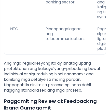
banking sector
ang
kaligt
ng fin
syste
NTC
Pinangangalagaan
Pag-
ang
sigur
telecommunications
ligtas
digital
platf
Ang mga regularesyong ito ay itinatag upang
protektahan ang kalaaya’yang-pribado ng bawat
indibidwal at siguraduhing hindi nagagamit ang
kanilang mga detalye sa maling paraan.
Nagpapabilis din ito sa proseso ng loans dahil
nagiging standardized ang mga proseso.
Paggamit ng Review at Feedback ng
Ibang Gumagamit