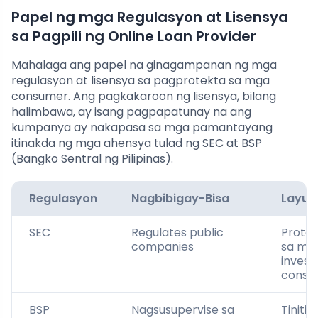
Papel ng mga Regulasyon at Lisensya
sa Pagpili ng Online Loan Provider
Mahalaga ang papel na ginagampanan ng mga
regulasyon at lisensya sa pagprotekta sa mga
consumer. Ang pagkakaroon ng lisensya, bilang
halimbawa, ay isang pagpapatunay na ang
kumpanya ay nakapasa sa mga pamantayang
itinakda ng mga ahensya tulad ng SEC at BSP
(Bangko Sentral ng Pilipinas).
Regulasyon
Nagbibigay-Bisa
Layun
SEC
Regulates public
Prote
companies
sa mg
invest
consu
BSP
Nagsusupervise sa
Tinitiy