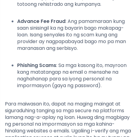
totoong rehistrado ang kumpanya.
Advance Fee Fraud
: Ang pamamaraan kung
saan sinisingil ka ng bayarin bago makapag-
loan. Isang senyales ito ng scam kung ang
provider ay nagpapabayad bago mo pa man
maranasan ang serbisyo.
Phishing Scams
: Sa mga kasong ito, mayroon
kang matatangap na email o mensahe na
naghahanap para sa iyong personal na
impormasyon (gaya ng password).
Para maiwasan ito, dapat na maging maingat at
siguraduhing tanging sa mga secure na platforms
lamang nag-a-aplay ng loan. Huwag ding magbigay
ng personal na impormasyon sa mga kahina-
hinalang websites o emails. Ugaliing i-verify ang mga