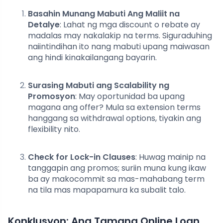
Basahin Munang Mabuti Ang Maliit na
Detalye
: Lahat ng mga discount o rebate ay
madalas may nakalakip na terms. Siguraduhing
naiintindihan ito nang mabuti upang maiwasan
ang hindi kinakailangang bayarin.
Surasing Mabuti ang Scalability ng
Promosyon
: May oportunidad ba upang
magana ang offer? Mula sa extension terms
hanggang sa withdrawal options, tiyakin ang
flexibility nito.
Check for Lock-in Clauses
: Huwag mainip na
tanggapin ang promos; suriin muna kung ikaw
ba ay makocommit sa mas-mahabang term
na tila mas mapapamura ka subalit talo.
Konklusyon: Ang Tamang Online Loan