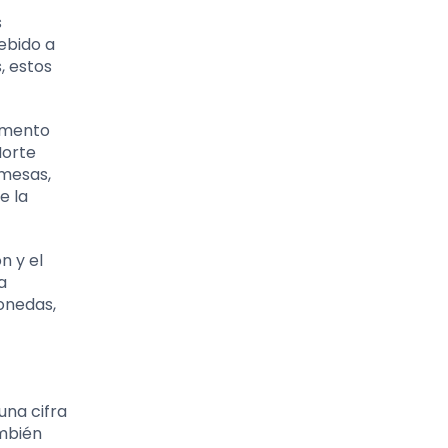
s
ebido a
, estos
remento
Norte
emesas,
e la
n y el
a
onedas,
una cifra
ambién