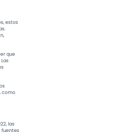
s, estos
as.
n,
ber que
 Las
os
hos
n, como
22, las
s fuentes