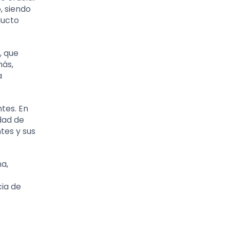
, siendo
ducto
, que
más,
a
tes. En
dad de
tes y sus
a,
cia de