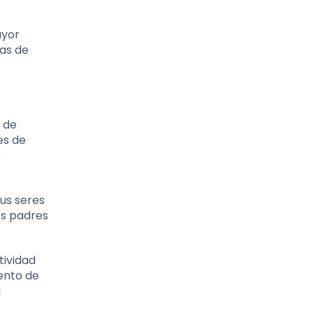
ayor
as de
 de
es de
s
sus seres
os padres
tividad
mento de
l