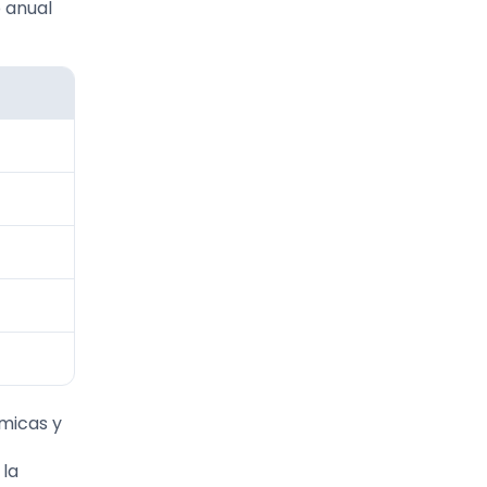
o anual
ómicas y
 la