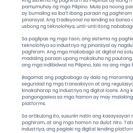
Ang sistema ng paghiram sa Pilipinas ay isan
pamumuhay ng mga Pilipino. Mula pa noong pan
ay bumaling sa iba’t ibang paraan ng paghir
pinansyal. Ang tradisyonal na lending sa bansa
usbong ng teknolohiya, unti-unti itong naba
Sa paglipas ng mga taon, ang sistema ng pag
teknolohiya sa industriya ng pinansyal ay nag
paghiram. Ang mga makabago at digital na sol
madaling paraan upang makakuha ng pautang.
ang mga indibidwal na Pilipino, lalo na ang mga
Bagamat ang pagbabago ay dala ng maraming be
seguridad ng mga transaksyon at ang regulasy
kinakaharap ng industriya ng digital loans. A
pangangasiwa sa mga hamon ay may malaking ep
platforms.
Sa artikulong ito, susuriin natin ang kasaysa
paghiram, at ang mga hamon na dulot nito. Tata
industriya, ang paglaki ng digital lending platf