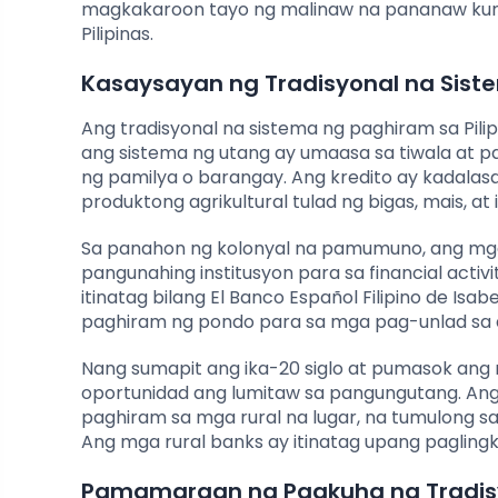
magkakaroon tayo ng malinaw na pananaw kun
Pilipinas.
Kasaysayan ng Tradisyonal na Siste
Ang tradisyonal na sistema ng paghiram sa Pili
ang sistema ng utang ay umaasa sa tiwala at p
ng pamilya o barangay. Ang kredito ay kadala
produktong agrikultural tulad ng bigas, mais, a
Sa panahon ng kolonyal na pamumuno, ang mga
pangunahing institusyon para sa financial activi
itinatag bilang El Banco Español Filipino de Is
paghiram ng pondo para sa mga pag-unlad sa ag
Nang sumapit ang ika-20 siglo at pumasok ang
oportunidad ang lumitaw sa pangungutang. An
paghiram sa mga rural na lugar, na tumulong s
Ang mga rural banks ay itinatag upang pagling
Pamamaraan ng Pagkuha ng Tradis