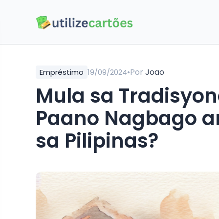
•
Por
Joao
Empréstimo
19/09/2024
Mula sa Tradisyon
Paano Nagbago a
sa Pilipinas?