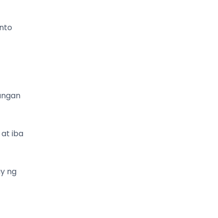
nto
langan
at iba
y ng