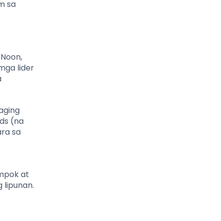
m sa
 Noon,
mga lider
a
aging
nds (na
ara sa
mpok at
 lipunan.