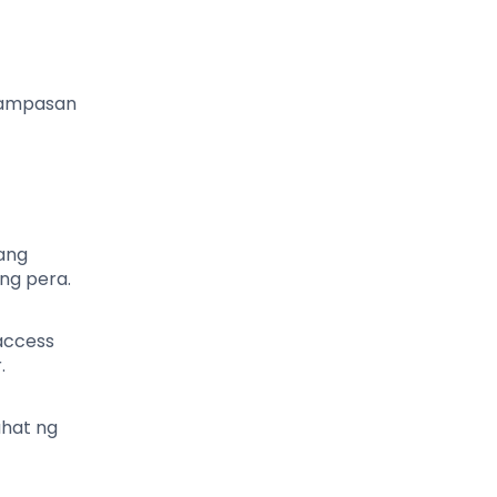
alampasan
ang
ng pera.
access
.
ahat ng