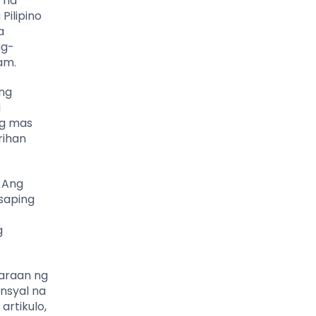
 na
Pilipino
a
ag-
am.
ng
g
ng mas
rihan
 Ang
saping
g
maraan ng
nsyal na
artikulo,