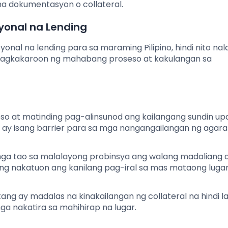
na dokumentasyon o collateral.
yonal na Lending
nal na lending para sa maraming Pilipino, hindi nito n
a pagkakaroon ng mahabang proseso at kakulangan sa
 at matinding pag-alinsunod ang kailangang sundin up
o ay isang barrier para sa mga nangangailangan ng agara
a tao sa malalayong probinsya ang walang madaliang 
sang nakatuon ang kanilang pag-iral sa mas mataong lugar
ng ay madalas na kinakailangan ng collateral na hindi l
mga nakatira sa mahihirap na lugar.