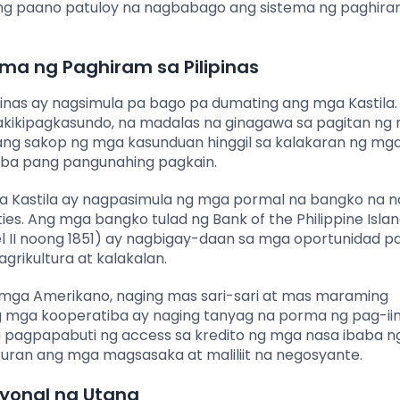
g paano patuloy na nagbabago ang sistema ng paghira
ma ng Paghiram sa Pilipinas
pinas ay nagsimula pa bago pa dumating ang mga Kastila.
akikipagkasundo, na madalas na ginagawa sa pagitan ng 
sang sakop ng mga kasunduan hinggil sa kalakaran ng mg
t iba pang pangunahing pagkain.
 Kastila ay nagpasimula ng mga pormal na bangko na n
ties. Ang mga bangko tulad ng Bank of the Philippine Isla
abel II noong 1851) ay nagbigay-daan sa mga oportunidad p
rikultura at kalakalan.
 mga Amerikano, naging mas sari-sari at mas maraming
g mga kooperatiba ay naging tanyag na porma ng pag-ii
a pagpapabuti ng access sa kredito ng mga nasa ibaba ng
kuran ang mga magsasaka at maliliit na negosyante.
yonal na Utang