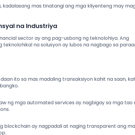
tema, kadalasang mas tinatangi ang mga kliyenteng may m
syal na Industriya
ancial sector ay ang pag-usbong ng teknolohiya. Ang
teknolohikal na solusyon ay lubos na nagbago sa paraa
aan ito sa mas madaling transaksiyon kahit na saan, kah
 bangko.
aw ng mga automated services ay nagbigay sa mga tao 
ions.
g blockchain ay nagpadali at naging transparent ang m
op.