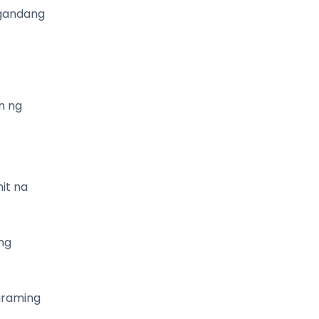
agandang
n ng
it na
ng
araming