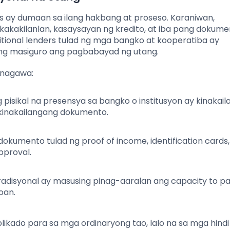
as ay dumaan sa ilang hakbang at proseso. Karaniwan,
kakilanlan, kasaysayan ng kredito, at iba pang dokume
ional lenders tulad ng mga bangko at kooperatiba ay
ang masiguro ang pagbabayad ng utang.
inagawa:
isikal na presensya sa bangko o institusyon ay kinakai
 kinakailangang dokumento.
kumento tulad ng proof of income, identification cards, 
pproval.
disyonal ay masusing pinag-aaralan ang capacity to pa
oan.
ikado para sa mga ordinaryong tao, lalo na sa mga hindi