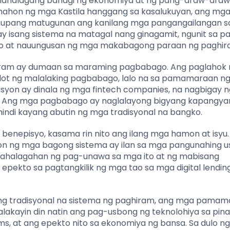
g mahalagang bahagi ng ekonomiya at ng pang-araw-araw
ahon ng mga Kastila hanggang sa kasalukuyan, ang mga 
am upang matugunan ang kanilang mga pangangailangan s
 ay isang sistema na matagal nang ginagamit, ngunit sa p
bago at nauungusan ng mga makabagong paraan ng paghir
hiram ay dumaan sa maraming pagbabago. Ang paglahok 
dulot ng malalaking pagbabago, lalo na sa pamamaraan n
usyon ay dinala ng mga fintech companies, na nagbigay 
 Ang mga pagbabago ay naglalayong bigyang kapangya
 hindi kayang abutin ng mga tradisyonal na bangko.
nepisyo, kasama rin nito ang ilang mga hamon at isyu.
on ng mga bagong sistema ay ilan sa mga pangunahing u
ng kahalagahan ng pag-unawa sa mga ito at ng mabisang
ekto sa pagtangkilik ng mga tao sa mga digital lendin
yan ng tradisyonal na sistema ng paghiram, ang mga pama
lakayin din natin ang pag-usbong ng teknolohiya sa pina
orms, at ang epekto nito sa ekonomiya ng bansa. Sa dulo ng 