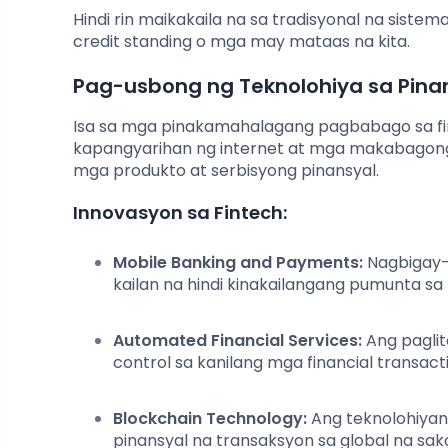
Hindi rin maikakaila na sa tradisyonal na sis
credit standing o mga may mataas na kita.
Pag-usbong ng Teknolohiya sa Pinan
Isa sa mga pinakamahalagang pagbabago sa fin
kapangyarihan ng internet at mga makabagong 
mga produkto at serbisyong pinansyal.
Innovasyon sa Fintech:
Mobile Banking and Payments:
Nagbigay-d
kailan na hindi kinakailangang pumunta sa
Automated Financial Services:
Ang paglit
control sa kanilang mga financial transact
Blockchain Technology:
Ang teknolohiyan
pinansyal na transaksyon sa global na sak