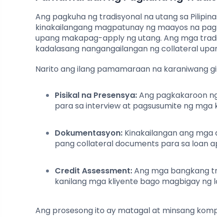
Ang pagkuha ng tradisyonal na utang sa Pilipin
kinakailangang magpatunay ng maayos na pagka
upang makapag-apply ng utang. Ang mga tradit
kadalasang nangangailangan ng collateral up
Narito ang ilang pamamaraan na karaniwang g
Pisikal na Presensya:
Ang pagkakaroon ng p
para sa interview at pagsusumite ng mga
Dokumentasyon:
Kinakailangan ang mga do
pang collateral documents para sa loan a
Credit Assessment:
Ang mga bangkang tra
kanilang mga kliyente bago magbigay ng l
Ang prosesong ito ay matagal at minsang kompl