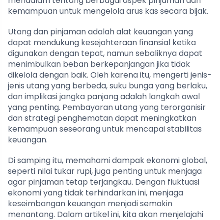
mendalam tentang berbagai aspek pinjaman dan
kemampuan untuk mengelola arus kas secara bijak.
Utang dan pinjaman adalah alat keuangan yang
dapat mendukung kesejahteraan finansial ketika
digunakan dengan tepat, namun sebaliknya dapat
menimbulkan beban berkepanjangan jika tidak
dikelola dengan baik. Oleh karena itu, mengerti jenis-
jenis utang yang berbeda, suku bunga yang berlaku,
dan implikasi jangka panjang adalah langkah awal
yang penting. Pembayaran utang yang terorganisir
dan strategi penghematan dapat meningkatkan
kemampuan seseorang untuk mencapai stabilitas
keuangan.
Di samping itu, memahami dampak ekonomi global,
seperti nilai tukar rupi, juga penting untuk menjaga
agar pinjaman tetap terjangkau. Dengan fluktuasi
ekonomi yang tidak terhindarkan ini, menjaga
keseimbangan keuangan menjadi semakin
menantang. Dalam artikel ini, kita akan menjelajahi