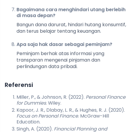
Bagaimana cara menghindari utang berlebih
di masa depan?
Bangun dana darurat, hindari hutang konsumtif,
dan terus belajar tentang keuangan.
Apa saja hak dasar sebagai peminjam?
Peminjam berhak atas informasi yang
transparan mengenai pinjaman dan
perlindungan data pribadi.
Referensi
Miller, P., & Johnson, R. (2022).
Personal Finance
for Dummies
. Wiley.
Kapoor, J. R., Dlabay, L. R., & Hughes, R. J. (2020).
Focus on Personal Finance
. McGraw-Hill
Education.
Singh, A. (2020).
Financial Planning and