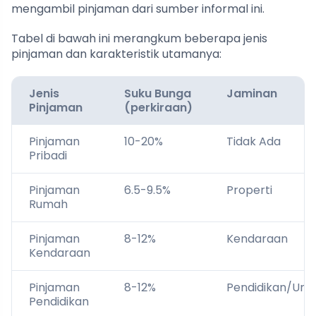
mengambil pinjaman dari sumber informal ini.
Tabel di bawah ini merangkum beberapa jenis
pinjaman dan karakteristik utamanya:
Jenis
Suku Bunga
Jaminan
Pinjaman
(perkiraan)
Pinjaman
10-20%
Tidak Ada
Pribadi
Pinjaman
6.5-9.5%
Properti
Rumah
Pinjaman
8-12%
Kendaraan
Kendaraan
Pinjaman
8-12%
Pendidikan/Univ
Pendidikan