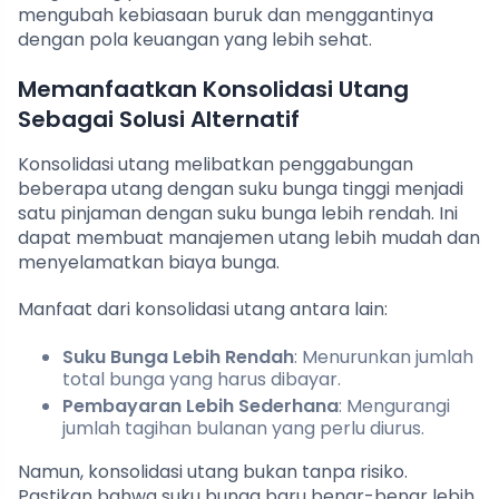
mengubah kebiasaan buruk dan menggantinya
dengan pola keuangan yang lebih sehat.
Memanfaatkan Konsolidasi Utang
Sebagai Solusi Alternatif
Konsolidasi utang melibatkan penggabungan
beberapa utang dengan suku bunga tinggi menjadi
satu pinjaman dengan suku bunga lebih rendah. Ini
dapat membuat manajemen utang lebih mudah dan
menyelamatkan biaya bunga.
Manfaat dari konsolidasi utang antara lain:
Suku Bunga Lebih Rendah
: Menurunkan jumlah
total bunga yang harus dibayar.
Pembayaran Lebih Sederhana
: Mengurangi
jumlah tagihan bulanan yang perlu diurus.
Namun, konsolidasi utang bukan tanpa risiko.
Pastikan bahwa suku bunga baru benar-benar lebih