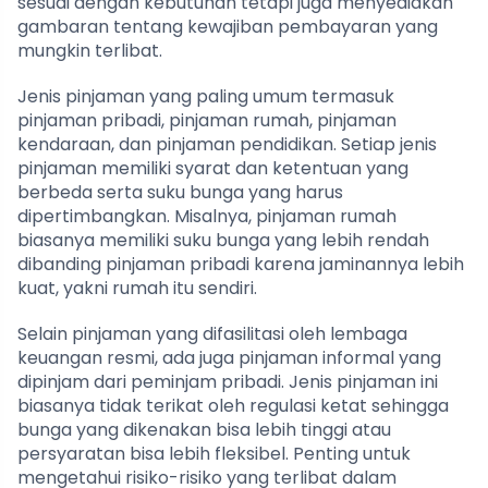
sesuai dengan kebutuhan tetapi juga menyediakan
gambaran tentang kewajiban pembayaran yang
mungkin terlibat.
Jenis pinjaman yang paling umum termasuk
pinjaman pribadi, pinjaman rumah, pinjaman
kendaraan, dan pinjaman pendidikan. Setiap jenis
pinjaman memiliki syarat dan ketentuan yang
berbeda serta suku bunga yang harus
dipertimbangkan. Misalnya, pinjaman rumah
biasanya memiliki suku bunga yang lebih rendah
dibanding pinjaman pribadi karena jaminannya lebih
kuat, yakni rumah itu sendiri.
Selain pinjaman yang difasilitasi oleh lembaga
keuangan resmi, ada juga pinjaman informal yang
dipinjam dari peminjam pribadi. Jenis pinjaman ini
biasanya tidak terikat oleh regulasi ketat sehingga
bunga yang dikenakan bisa lebih tinggi atau
persyaratan bisa lebih fleksibel. Penting untuk
mengetahui risiko-risiko yang terlibat dalam