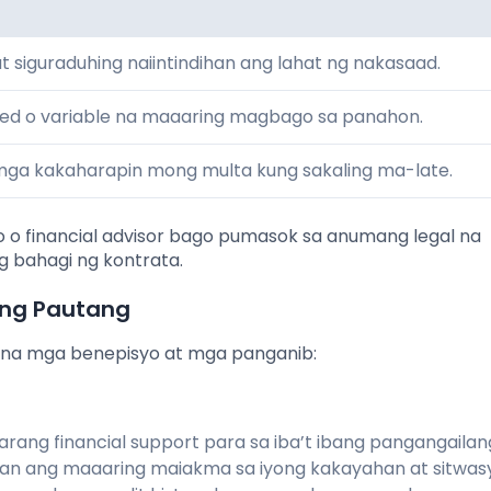
 siguraduhing naiintindihan ang lahat ng nakasaad.
fixed o variable na maaaring magbago sa panahon.
mga kakaharapin mong multa kung sakaling ma-late.
 o financial advisor bago pumasok sa anumang legal na
ng bahagi ng kontrata.
 ng Pautang
 na mga benepisyo at mga panganib:
garang financial support para sa iba’t ibang pangangailan
oan ang maaaring maiakma sa iyong kakayahan at sitwas