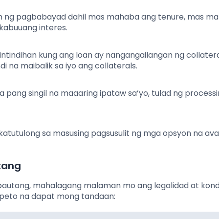
n ng pagbabayad dahil mas mahaba ang tenure, mas mali
kabuuang interes.
iintindihan kung ang loan ay nangangailangan ng collatera
i na maibalik sa iyo ang collaterals.
ba pang singil na maaaring ipataw sa’yo, tulad ng processi
atutulong sa masusing pagsusulit ng mga opsyon na ava
tang
autang, mahalagang malaman mo ang legalidad at kond
speto na dapat mong tandaan: