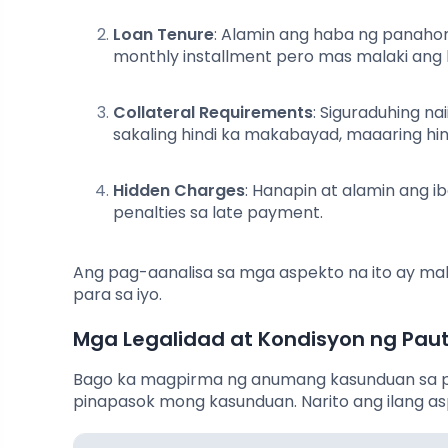
Loan Tenure
: Alamin ang haba ng panaho
monthly installment pero mas malaki ang 
Collateral Requirements
: Siguraduhing na
sakaling hindi ka makabayad, maaaring hind
Hidden Charges
: Hanapin at alamin ang i
penalties sa late payment.
Ang pag-aanalisa sa mga aspekto na ito ay mak
para sa iyo.
Mga Legalidad at Kondisyon ng Pau
Bago ka magpirma ng anumang kasunduan sa p
pinapasok mong kasunduan. Narito ang ilang a