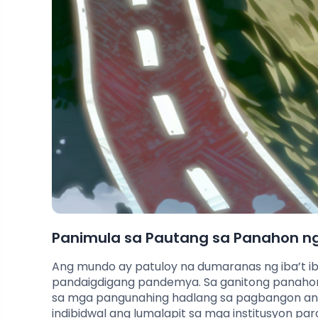
Panimula sa Pautang sa Panahon ng 
Ang mundo ay patuloy na dumaranas ng iba’t ib
pandaigdigang pandemya. Sa ganitong panahon
sa mga pangunahing hadlang sa pagbangon ang 
indibidwal ang lumalapit sa mga institusyon pa