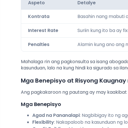
Aspeto
Detalye
Kontrata
Basahin nang mabuti at
Interest Rate
Suriin kung ito ba ay 
Penalties
Alamin kung ano ang 
Mahalaga rin ang pagkonsulta sa isang abogado
kasunduan, lalo na kung hindi ka sigurado sa ila
Mga Benepisyo at Risyong Kaugnay
Ang pagkakaroon ng pautang ay may kaakibat
Mga Benepisyo
Agad na Pananalapi
: Nagbibigay ito ng a
Flexibility
: Nakapaloob na kasunduan ng l