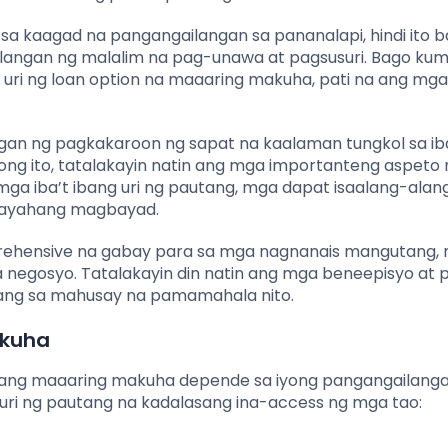
a kaagad na pangangailangan sa pananalapi, hindi ito b
ilangan ng malalim na pag-unawa at pagsusuri. Bago ku
uri ng loan option na maaaring makuha, pati na ang mga
gan ng pagkakaroon ng sapat na kaalaman tungkol sa iba
ulong ito, tatalakayin natin ang mga importanteng aspeto
g mga iba’t ibang uri ng pautang, mga dapat isaalang-alan
kakayahang magbayad.
prehensive na gabay para sa mga nagnanais mangutang,
 negosyo. Tatalakayin din natin ang mga beneepisyo at 
ang sa mahusay na pamamahala nito.
akuha
ang ang maaaring makuha depende sa iyong pangangailang
 uri ng pautang na kadalasang ina-access ng mga tao: