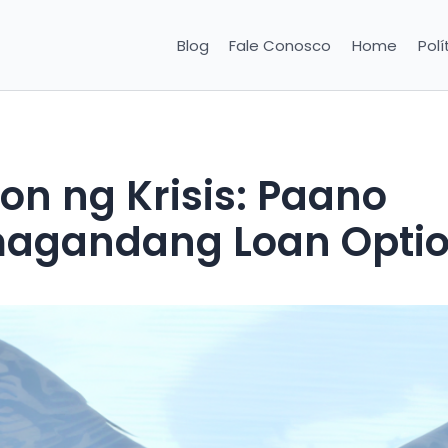
Blog
Fale Conosco
Home
Polí
n ng Krisis: Paano
magandang Loan Opti