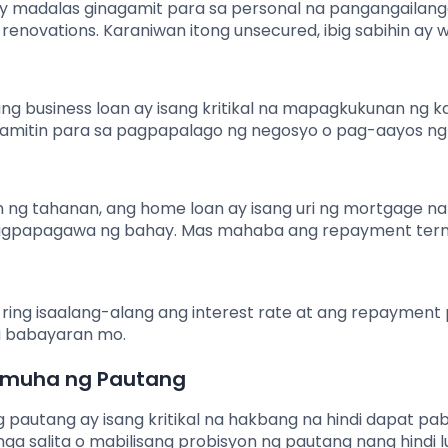
o ay madalas ginagamit para sa personal na pangangailan
renovations. Karaniwan itong unsecured, ibig sabihin ay 
ng business loan ay isang kritikal na mapagkukunan ng ka
g gamitin para sa pagpapalago ng negosyo o pag-aayos n
 ng tahanan, ang home loan ay isang uri ng mortgage na
 pagpapagawa ng bahay. Mas mahaba ang repayment term
ring isaalang-alang ang interest rate at ang repayment 
a babayaran mo.
umuha ng Pautang
 pautang ay isang kritikal na hakbang na hindi dapat pa
 salita o mabilisang probisyon ng pautang nang hindi l