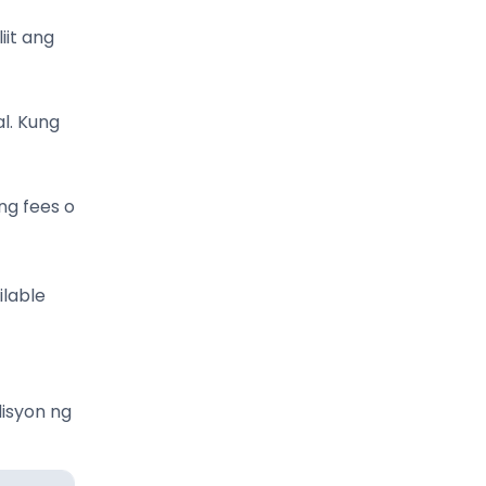
it ang
l. Kung
ng fees o
ilable
isyon ng