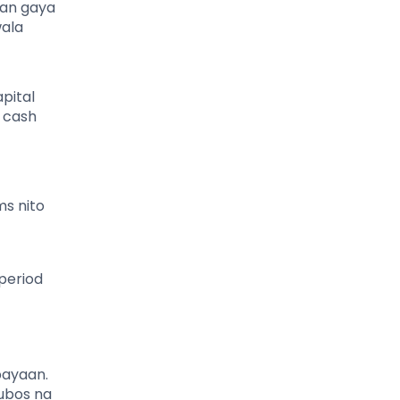
gan gaya
wala
pital
g cash
s nito
period
bayaan.
ubos na