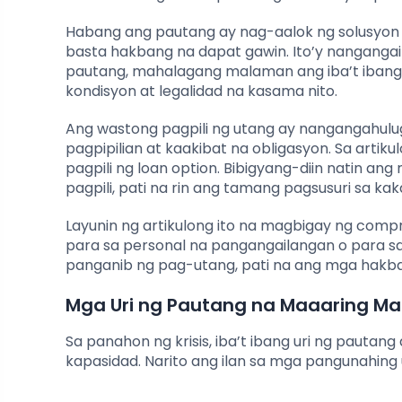
Habang ang pautang ay nag-aalok ng solusyon s
basta hakbang na dapat gawin. Ito’y nanganga
pautang, mahalagang malaman ang iba’t ibang 
kondisyon at legalidad na kasama nito.
Ang wastong pagpili ng utang ay nangangahulu
pagpipilian at kaakibat na obligasyon. Sa artik
pagpili ng loan option. Bibigyang-diin natin an
pagpili, pati na rin ang tamang pagsusuri sa 
Layunin ng artikulong ito na magbigay ng com
para sa personal na pangangailangan o para sa
panganib ng pag-utang, pati na ang mga hakb
Mga Uri ng Pautang na Maaaring M
Sa panahon ng krisis, iba’t ibang uri ng paut
kapasidad. Narito ang ilan sa mga pangunahing