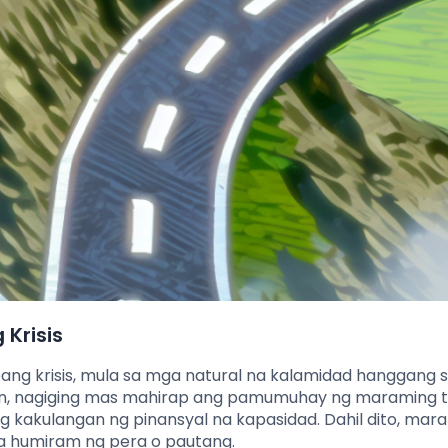
Krisis
ang krisis, mula sa mga natural na kalamidad hanggang 
, nagiging mas mahirap ang pamumuhay ng maraming ta
kakulangan ng pinansyal na kapasidad. Dahil dito, mar
ra humiram ng pera o pautang.