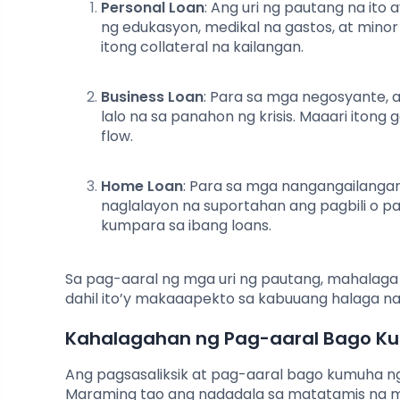
Personal Loan
: Ang uri ng pautang na it
ng edukasyon, medikal na gastos, at minor 
itong collateral na kailangan.
Business Loan
: Para sa mga negosyante, a
lalo na sa panahon ng krisis. Maaari iton
flow.
Home Loan
: Para sa mga nangangailangan
naglalayon na suportahan ang pagbili o
kumpara sa ibang loans.
Sa pag-aaral ng mga uri ng pautang, mahalaga 
dahil ito’y makaaapekto sa kabuuang halaga n
Kahalagahan ng Pag-aaral Bago K
Ang pagsasaliksik at pag-aaral bago kumuha ng
Maraming tao ang nadadala sa matatamis na mga