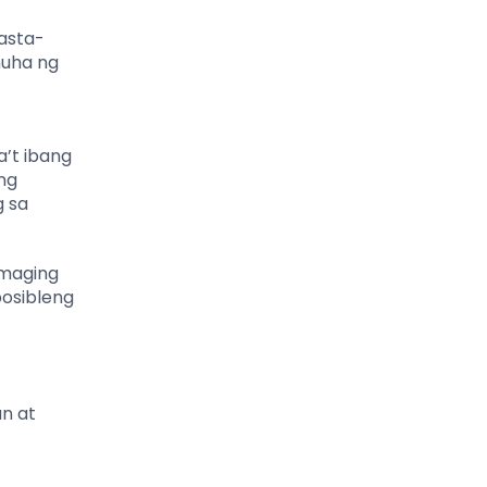
asta-
muha ng
’t ibang
 ng
g sa
 maging
posibleng
an at