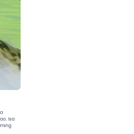
sa
o. Isa
aming