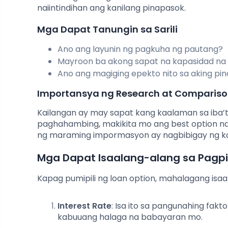
naiintindihan ang kanilang pinapasok.
Mga Dapat Tanungin sa Sarili
Ano ang layunin ng pagkuha ng pautang?
Mayroon ba akong sapat na kapasidad na
Ano ang magiging epekto nito sa aking pi
Importansya ng Research at Comparis
Kailangan ay may sapat kang kaalaman sa iba’
paghahambing, makikita mo ang best option n
ng maraming impormasyon ay nagbibigay ng ka
Mga Dapat Isaalang-alang sa Pagpil
Kapag pumipili ng loan option, mahalagang is
Interest Rate
: Isa ito sa pangunahing fakt
kabuuang halaga na babayaran mo.