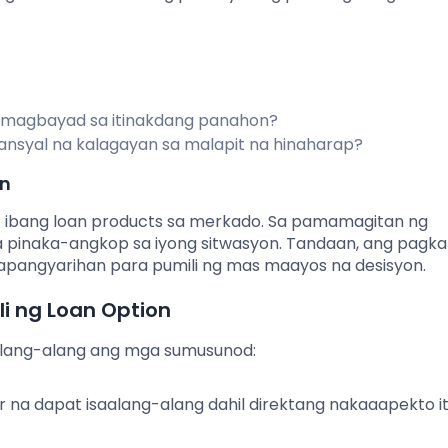
 magbayad sa itinakdang panahon?
nansyal na kalagayan sa malapit na hinaharap?
on
t ibang loan products sa merkado. Sa pamamagitan ng
a pinaka-angkop sa iyong sitwasyon. Tandaan, ang pagk
pangyarihan para pumili ng mas maayos na desisyon.
i ng Loan Option
aalang-alang ang mga sumusunod:
or na dapat isaalang-alang dahil direktang nakaaapekto i