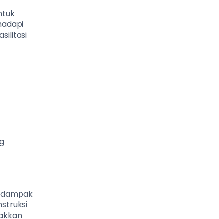
ntuk
hadapi
ilitasi
ng
erdampak
nstruksi
rakkan