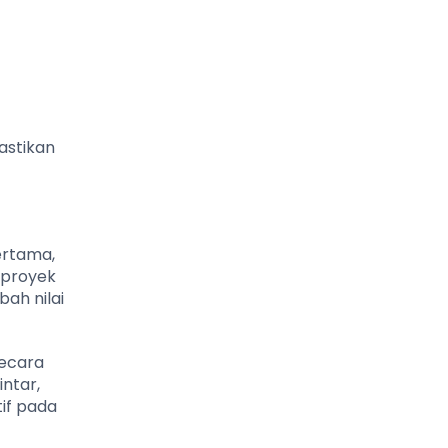
astikan
ertama,
 proyek
ah nilai
secara
ntar,
tif pada