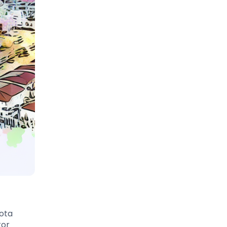
ota
tor