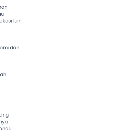
han
au
kasi lain
nomi dan
a
mah
dang
nya
onal,