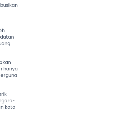
ibusikan
eh
adatan
ruang
apkan
an hanya
berguna
rik
negara-
un kota