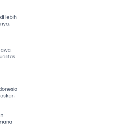
i lebih
nya,
Jawa,
ualitas
ndonesia
gaskan
an
 mana