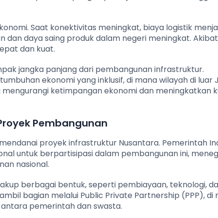
onomi. Saat konektivitas meningkat, biaya logistik menjad
an dan daya saing produk dalam negeri meningkat. Akibat
epat dan kuat.
mpak jangka panjang dari pembangunan infrastruktur.
uhan ekonomi yang inklusif, di mana wilayah di luar 
Ini mengurangi ketimpangan ekonomi dan meningkatkan k
m Proyek Pembangunan
m mendanai proyek infrastruktur Nusantara. Pemerintah I
ional untuk berpartisipasi dalam pembangunan ini, mene
an nasional.
akup berbagai bentuk, seperti pembiayaan, teknologi, d
bil bagian melalui Public Private Partnership (PPP), di
l antara pemerintah dan swasta.