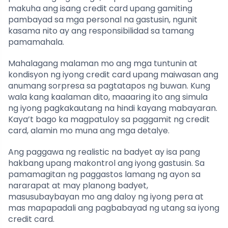
makuha ang isang credit card upang gamiting
pambayad sa mga personal na gastusin, ngunit
kasama nito ay ang responsibilidad sa tamang
pamamahala.
Mahalagang malaman mo ang mga tuntunin at
kondisyon ng iyong credit card upang maiwasan ang
anumang sorpresa sa pagtatapos ng buwan. Kung
wala kang kaalaman dito, maaaring ito ang simula
ng iyong pagkakautang na hindi kayang mabayaran.
Kaya’t bago ka magpatuloy sa paggamit ng credit
card, alamin mo muna ang mga detalye.
Ang paggawa ng realistic na badyet ay isa pang
hakbang upang makontrol ang iyong gastusin. Sa
pamamagitan ng paggastos lamang ng ayon sa
nararapat at may planong badyet,
masusubaybayan mo ang daloy ng iyong pera at
mas mapapadali ang pagbabayad ng utang sa iyong
credit card.