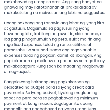
makabayad ng utang sa oras. Ang isang badyet na
ginawa ng may katotohanan at praktikalidad ay
makakatulong na maiwasan ang labis na paggastos.
Unang hakbang ang tanawin ang lahat ng iyong kita
at gastusin. Magsimula sa pagsusuri ng iyong
buwanang kita, kabilang ang sweldo, side income, at
iba pang pinagmumulan ng pera. Isulat mo rin ang
mga fixed expenses tulad ng renta, utilities, at
pamasahe. Sa susunod, isama ang mga variable
expenses tulad ng pagkain, damit, at libangan. Ang
pagkakaroon ng malinaw na pananaw sa mga ito ay
makakapagturo kung saan ka maaaring magbawas
o mag-adjust.
Pangalawang hakbang ang pagkakaroon ng
dedicated na budget para sa iyong credit card
payments. Sa iyong badyet, tiyaking maglaan ng
sapat na pera para sa pagbabayad ng minimum
payment at kung maaari, dagdagan ito upang
mapabilis ang pagbabayad ng iyong utang. Mas