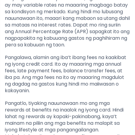
ay may variable rates na maaaring magbago batay
sa kondisyon ng merkado. Kung hindi mo lubusang
nauunawaan ito, maaari kang mabaon sa utang dahil
sa mataas na interest rates. Dapat mo ring suriin
ang Annual Percentage Rate (APR) sapagkat ito ang
nagpapakita ng kabuuang gastos ng paghihiram ng
pera sa kabuuan ng taon.
Pangalawa, alamin ang iba’t ibang fees na kaakibat
ng iyong credit card. Ito ay maaaring mga annual
fees, late payment fees, balance transfer fees, at
iba pa. Ang mga fees na ito ay maaaring magdulot
ng dagdag na gastos kung hindi mo maiiwasan o
kakayanin.
Pangatlo, tiyaking nauunawaan mo ang mga
rewards at benefits na inaalok ng iyong card. Hindi
lahat ng rewards ay kapaki-pakinabang, kaya’t
mainam na piliin ang mga benefits na malapit sa
iyong lifestyle at mga pangangailangan.