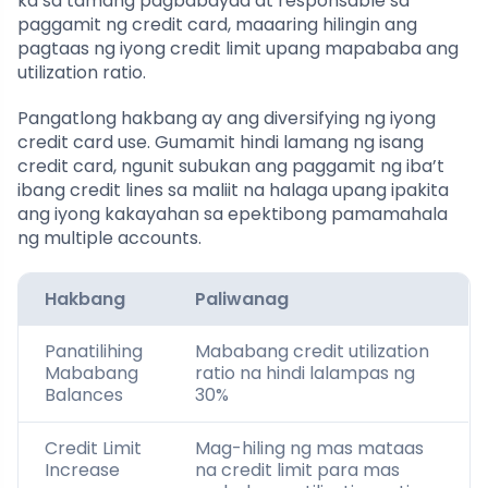
ka sa tamang pagbabayad at responsable sa
paggamit ng credit card, maaaring hilingin ang
pagtaas ng iyong credit limit upang mapababa ang
utilization ratio.
Pangatlong hakbang ay ang diversifying ng iyong
credit card use. Gumamit hindi lamang ng isang
credit card, ngunit subukan ang paggamit ng iba’t
ibang credit lines sa maliit na halaga upang ipakita
ang iyong kakayahan sa epektibong pamamahala
ng multiple accounts.
Hakbang
Paliwanag
Panatilihing
Mababang credit utilization
Mababang
ratio na hindi lalampas ng
Balances
30%
Credit Limit
Mag-hiling ng mas mataas
Increase
na credit limit para mas