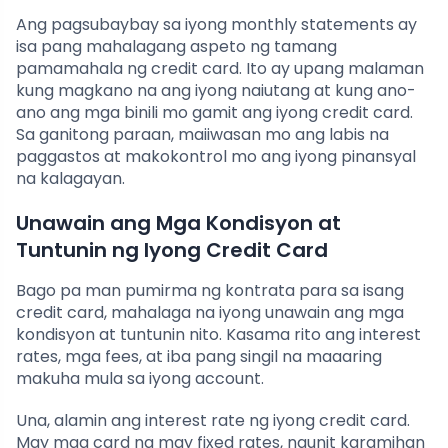
Ang pagsubaybay sa iyong monthly statements ay
isa pang mahalagang aspeto ng tamang
pamamahala ng credit card. Ito ay upang malaman
kung magkano na ang iyong naiutang at kung ano-
ano ang mga binili mo gamit ang iyong credit card.
Sa ganitong paraan, maiiwasan mo ang labis na
paggastos at makokontrol mo ang iyong pinansyal
na kalagayan.
Unawain ang Mga Kondisyon at
Tuntunin ng Iyong Credit Card
Bago pa man pumirma ng kontrata para sa isang
credit card, mahalaga na iyong unawain ang mga
kondisyon at tuntunin nito. Kasama rito ang interest
rates, mga fees, at iba pang singil na maaaring
makuha mula sa iyong account.
Una, alamin ang interest rate ng iyong credit card.
May mga card na may fixed rates, ngunit karamihan