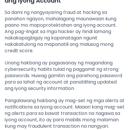
ang Iyong Account
Sa dami ng nangyayaring fraud at hacking sa
panahon ngayon, mahalagang maunawaan kung
paano mo mapoprotektahan ang iyong account.
Ang pag-iingat sa mga hacker ay hindi lamang
nakakapagbigay ng kapanatagan ngunit
nakakatulong na mapanatili ang malusog mong
credit score.
Unang hakbang ay pagsasanay ng magandang
cybersecurity habits tulad ng paggamit ng strong
passwords. Huwag gamitin ang parehong password
para sa lahat ng account at panatilihing updated
ang iyong security information.
Pangalawang hakbang ay mag-set ng mga alerts at
notifications sa iyong account. Maaari kang mag-set
ng alerts para sa bawat transaction na nagawa sa
iyong account, ito ay para mabilis mong malaman
kung may fraudulent transaction na nangyari.