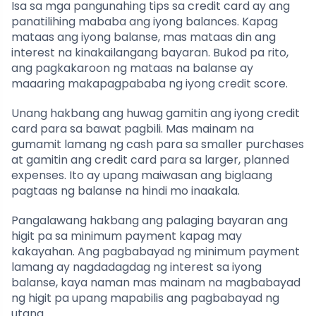
Isa sa mga pangunahing tips sa credit card ay ang
panatilihing mababa ang iyong balances. Kapag
mataas ang iyong balanse, mas mataas din ang
interest na kinakailangang bayaran. Bukod pa rito,
ang pagkakaroon ng mataas na balanse ay
maaaring makapagpababa ng iyong credit score.
Unang hakbang ang huwag gamitin ang iyong credit
card para sa bawat pagbili. Mas mainam na
gumamit lamang ng cash para sa smaller purchases
at gamitin ang credit card para sa larger, planned
expenses. Ito ay upang maiwasan ang biglaang
pagtaas ng balanse na hindi mo inaakala.
Pangalawang hakbang ang palaging bayaran ang
higit pa sa minimum payment kapag may
kakayahan. Ang pagbabayad ng minimum payment
lamang ay nagdadagdag ng interest sa iyong
balanse, kaya naman mas mainam na magbabayad
ng higit pa upang mapabilis ang pagbabayad ng
utang.