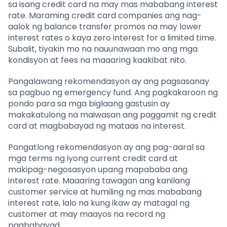
sa isang credit card na may mas mababang interest
rate. Maraming credit card companies ang nag-
aalok ng balance transfer promos na may lower
interest rates o kaya zero interest for a limited time.
Subalit, tiyakin mo na nauunawaan mo ang mga
kondisyon at fees na maaaring kaakibat nito.
Pangalawang rekomendasyon ay ang pagsasanay
sa pagbuo ng emergency fund. Ang pagkakaroon ng
pondo para sa mga biglaang gastusin ay
makakatulong na maiwasan ang paggamit ng credit
card at magbabayad ng mataas na interest.
Pangatlong rekomendasyon ay ang pag-aaral sa
mga terms ng iyong current credit card at
makipag-negosasyon upang mapababa ang
interest rate. Maaaring tawagan ang kanilang
customer service at humiling ng mas mababang
interest rate, lalo na kung ikaw ay matagal ng
customer at may maayos na record ng
pagbabayad.