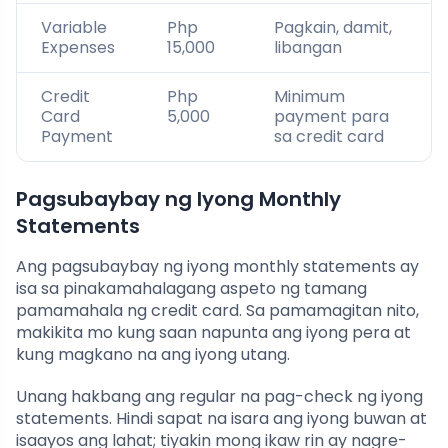
Variable
Php
Pagkain, damit,
Expenses
15,000
libangan
Credit
Php
Minimum
Card
5,000
payment para
Payment
sa credit card
Pagsubaybay ng Iyong Monthly
Statements
Ang pagsubaybay ng iyong monthly statements ay
isa sa pinakamahalagang aspeto ng tamang
pamamahala ng credit card. Sa pamamagitan nito,
makikita mo kung saan napunta ang iyong pera at
kung magkano na ang iyong utang.
Unang hakbang ang regular na pag-check ng iyong
statements. Hindi sapat na isara ang iyong buwan at
isaayos ang lahat; tiyakin mong ikaw rin ay nagre-