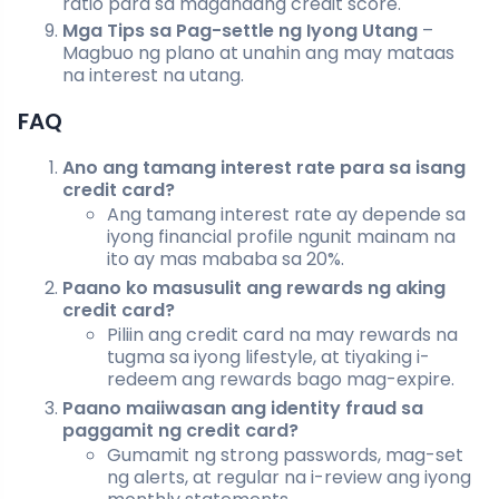
ratio para sa magandang credit score.
Mga Tips sa Pag-settle ng Iyong Utang
–
Magbuo ng plano at unahin ang may mataas
na interest na utang.
FAQ
Ano ang tamang interest rate para sa isang
credit card?
Ang tamang interest rate ay depende sa
iyong financial profile ngunit mainam na
ito ay mas mababa sa 20%.
Paano ko masusulit ang rewards ng aking
credit card?
Piliin ang credit card na may rewards na
tugma sa iyong lifestyle, at tiyaking i-
redeem ang rewards bago mag-expire.
Paano maiiwasan ang identity fraud sa
paggamit ng credit card?
Gumamit ng strong passwords, mag-set
ng alerts, at regular na i-review ang iyong