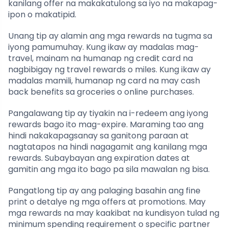
kanilang offer na makakatulong sa iyo na makapag-
ipon o makatipid.
Unang tip ay alamin ang mga rewards na tugma sa
iyong pamumuhay. Kung ikaw ay madalas mag-
travel, mainam na humanap ng credit card na
nagbibigay ng travel rewards o miles. Kung ikaw ay
madalas mamili, humanap ng card na may cash
back benefits sa groceries o online purchases.
Pangalawang tip ay tiyakin na i-redeem ang iyong
rewards bago ito mag-expire. Maraming tao ang
hindi nakakapagsanay sa ganitong paraan at
nagtatapos na hindi nagagamit ang kanilang mga
rewards. Subaybayan ang expiration dates at
gamitin ang mga ito bago pa sila mawalan ng bisa.
Pangatlong tip ay ang palaging basahin ang fine
print o detalye ng mga offers at promotions. May
mga rewards na may kaakibat na kundisyon tulad ng
minimum spending requirement o specific partner