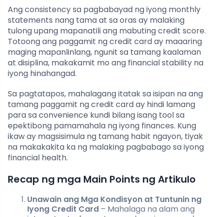
Ang consistency sa pagbabayad ng iyong monthly
statements nang tama at sa oras ay malaking
tulong upang mapanatili ang mabuting credit score.
Totoong ang paggamit ng credit card ay maaaring
maging mapanlinlang, ngunit sa tamang kaalaman
at disiplina, makakamit mo ang financial stability na
iyong hinahangad.
Sa pagtatapos, mahalagang itatak sa isipan na ang
tamang paggamit ng credit card ay hindi lamang
para sa convenience kundi bilang isang tool sa
epektibong pamamahala ng iyong finances. Kung
ikaw ay magsisimula ng tamang habit ngayon, tiyak
na makakakita ka ng malaking pagbabago sa iyong
financial health.
Recap ng mga Main Points ng Artikulo
Unawain ang Mga Kondisyon at Tuntunin ng
Iyong Credit Card
– Mahalaga na alam ang