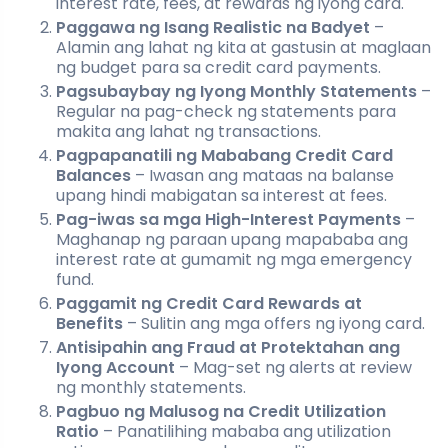
interest rate, fees, at rewards ng iyong card.
Paggawa ng Isang Realistic na Badyet
–
Alamin ang lahat ng kita at gastusin at maglaan
ng budget para sa credit card payments.
Pagsubaybay ng Iyong Monthly Statements
–
Regular na pag-check ng statements para
makita ang lahat ng transactions.
Pagpapanatili ng Mababang Credit Card
Balances
– Iwasan ang mataas na balanse
upang hindi mabigatan sa interest at fees.
Pag-iwas sa mga High-Interest Payments
–
Maghanap ng paraan upang mapababa ang
interest rate at gumamit ng mga emergency
fund.
Paggamit ng Credit Card Rewards at
Benefits
– Sulitin ang mga offers ng iyong card.
Antisipahin ang Fraud at Protektahan ang
Iyong Account
– Mag-set ng alerts at review
ng monthly statements.
Pagbuo ng Malusog na Credit Utilization
Ratio
– Panatilihing mababa ang utilization