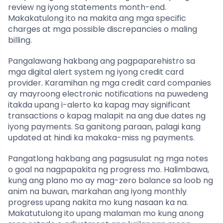
review ng iyong statements month-end.
Makakatulong ito na makita ang mga specific
charges at mga possible discrepancies o maling
billing.
Pangalawang hakbang ang pagpaparehistro sa
mga digital alert system ng iyong credit card
provider. Karamihan ng mga credit card companies
ay mayroong electronic notifications na puwedeng
itakda upang i-alerto ka kapag may significant
transactions o kapag malapit na ang due dates ng
iyong payments. Sa ganitong paraan, palagi kang
updated at hindi ka makaka-miss ng payments.
Pangatlong hakbang ang pagsusulat ng mga notes
o goal na nagpapakita ng progress mo. Halimbawa,
kung ang plano mo ay mag-zero balance sa loob ng
anim na buwan, markahan ang iyong monthly
progress upang nakita mo kung nasaan ka na.
Makatutulong ito upang malaman mo kung anong