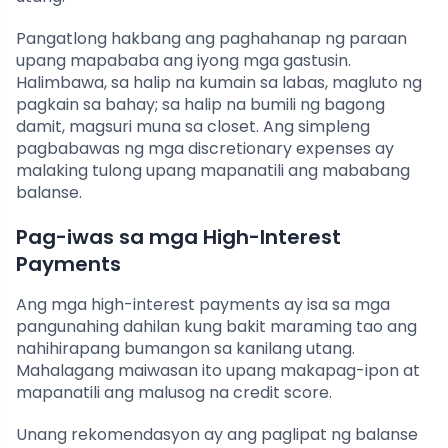
Pangatlong hakbang ang paghahanap ng paraan
upang mapababa ang iyong mga gastusin.
Halimbawa, sa halip na kumain sa labas, magluto ng
pagkain sa bahay; sa halip na bumili ng bagong
damit, magsuri muna sa closet. Ang simpleng
pagbabawas ng mga discretionary expenses ay
malaking tulong upang mapanatili ang mababang
balanse.
Pag-iwas sa mga High-Interest
Payments
Ang mga high-interest payments ay isa sa mga
pangunahing dahilan kung bakit maraming tao ang
nahihirapang bumangon sa kanilang utang.
Mahalagang maiwasan ito upang makapag-ipon at
mapanatili ang malusog na credit score.
Unang rekomendasyon ay ang paglipat ng balanse