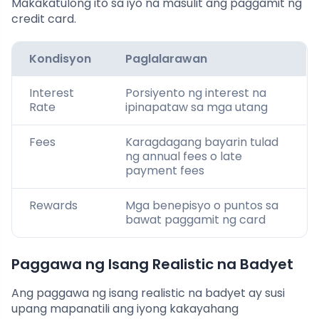
Makakatulong ito sa iyo na masulit ang paggamit ng
credit card.
Kondisyon
Paglalarawan
Interest
Porsiyento ng interest na
Rate
ipinapataw sa mga utang
Fees
Karagdagang bayarin tulad
ng annual fees o late
payment fees
Rewards
Mga benepisyo o puntos sa
bawat paggamit ng card
Paggawa ng Isang Realistic na Badyet
Ang paggawa ng isang realistic na badyet ay susi
upang mapanatili ang iyong kakayahang