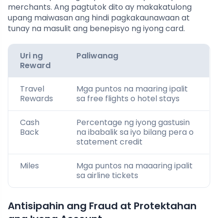
merchants. Ang pagtutok dito ay makakatulong
upang maiwasan ang hindi pagkakaunawaan at
tunay na masulit ang benepisyo ng iyong card.
Uri ng
Paliwanag
Reward
Travel
Mga puntos na maaring ipalit
Rewards
sa free flights o hotel stays
Cash
Percentage ng iyong gastusin
Back
na ibabalik sa iyo bilang pera o
statement credit
Miles
Mga puntos na maaaring ipalit
sa airline tickets
Antisipahin ang Fraud at Protektahan