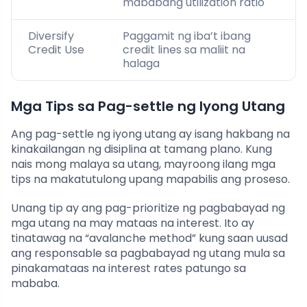
mababang utilization ratio
Diversify
Paggamit ng iba’t ibang
Credit Use
credit lines sa maliit na
halaga
Mga Tips sa Pag-settle ng Iyong Utang
Ang pag-settle ng iyong utang ay isang hakbang na
kinakailangan ng disiplina at tamang plano. Kung
nais mong malaya sa utang, mayroong ilang mga
tips na makatutulong upang mapabilis ang proseso.
Unang tip ay ang pag-prioritize ng pagbabayad ng
mga utang na may mataas na interest. Ito ay
tinatawag na “avalanche method” kung saan uusad
ang responsable sa pagbabayad ng utang mula sa
pinakamataas na interest rates patungo sa
mababa.