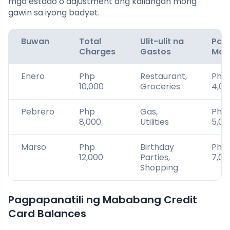
mga estado o adjustment ang kailangan mong
gawin sa iyong badyet.
Buwan
Total
Ulit-ulit na
Pay
Charges
Gastos
Mad
Enero
Php
Restaurant,
Php
10,000
Groceries
4,00
Pebrero
Php
Gas,
Php
8,000
Utilities
5,00
Marso
Php
Birthday
Php
12,000
Parties,
7,00
Shopping
Pagpapanatili ng Mababang Credit
Card Balances