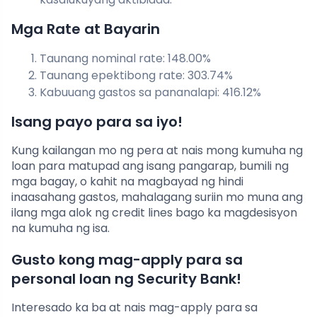
Mga Rate at Bayarin
Taunang nominal rate: 148.00%
Taunang epektibong rate: 303.74%
Kabuuang gastos sa pananalapi: 416.12%
Isang payo para sa iyo!
Kung kailangan mo ng pera at nais mong kumuha ng
loan para matupad ang isang pangarap, bumili ng
mga bagay, o kahit na magbayad ng hindi
inaasahang gastos, mahalagang suriin mo muna ang
ilang mga alok ng credit lines bago ka magdesisyon
na kumuha ng isa.
Gusto kong mag-apply para sa
personal loan ng Security Bank!
Interesado ka ba at nais mag-apply para sa