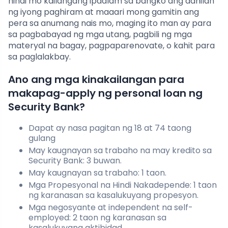
hindi mo kailangang ipaalam sa bangko ang dahilan
ng iyong paghiram at maaari mong gamitin ang
pera sa anumang nais mo, maging ito man ay para
sa pagbabayad ng mga utang, pagbili ng mga
materyal na bagay, pagpaparenovate, o kahit para
sa paglalakbay.
Ano ang mga kinakailangan para
makapag-apply ng personal loan ng
Security Bank?
Dapat ay nasa pagitan ng 18 at 74 taong
gulang
May kaugnayan sa trabaho na may kredito sa
Security Bank: 3 buwan.
May kaugnayan sa trabaho: 1 taon.
Mga Propesyonal na Hindi Nakadepende: 1 taon
ng karanasan sa kasalukuyang propesyon.
Mga negosyante at independent na self-
employed: 2 taon ng karanasan sa
kasalukuyang aktibidad.