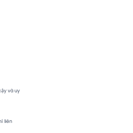
cậy và uy
í liên