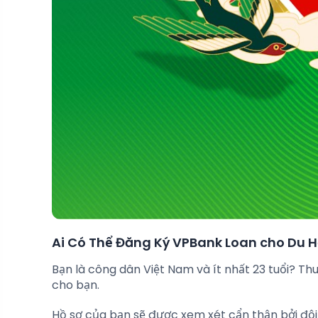
Ai Có Thể Đăng Ký VPBank Loan cho Du 
Bạn là công dân Việt Nam và ít nhất 23 tuổi? Th
cho bạn.
Hồ sơ của bạn sẽ được xem xét cẩn thận bởi đội