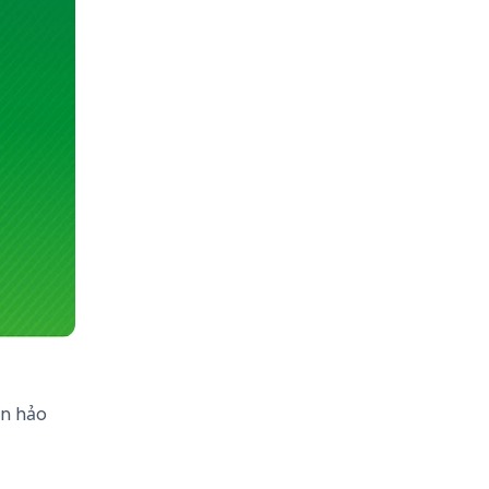
àn hảo