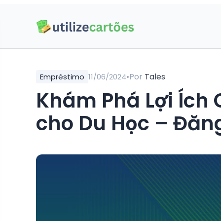
•
Por
Tales
Empréstimo
11/06/2024
Khám Phá Lợi Ích
cho Du Học – Đăn