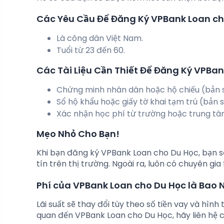
Các Yêu Cầu Để Đăng Ký VPBank Loan ch
Là công dân Việt Nam.
Tuổi từ 23 đến 60.
Các Tài Liệu Cần Thiết Để Đăng Ký VPBa
Chứng minh nhân dân hoặc hộ chiếu (bản 
Sổ hộ khẩu hoặc giấy tờ khai tạm trú (bản s
Xác nhận học phí từ trường hoặc trung tâ
Mẹo Nhỏ Cho Bạn!
Khi bạn đăng ký VPBank Loan cho Du Học, bạn sẽ
tín trên thị trường. Ngoài ra, luôn có chuyên gi
Phí của VPBank Loan cho Du Học là Bao 
Lãi suất sẽ thay đổi tùy theo số tiền vay và hình
quan đến VPBank Loan cho Du Học, hãy liên hệ c