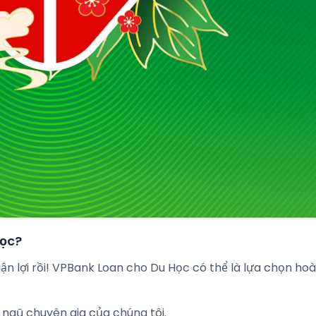
Học?
uận lợi rồi! VPBank Loan cho Du Học có thể là lựa chọn ho
 ngũ chuyên gia của chúng tôi.