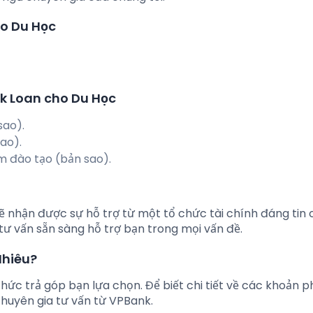
o Du Học
nk Loan cho Du Học
sao).
ao).
m đào tạo (bản sao).
 nhận được sự hỗ trợ từ một tổ chức tài chính đáng tin 
a tư vấn sẵn sàng hỗ trợ bạn trong mọi vấn đề.
Nhiêu?
 thức trả góp bạn lựa chọn. Để biết chi tiết về các khoản ph
huyên gia tư vấn từ VPBank.