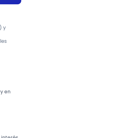
) y
les
 y en
interés,