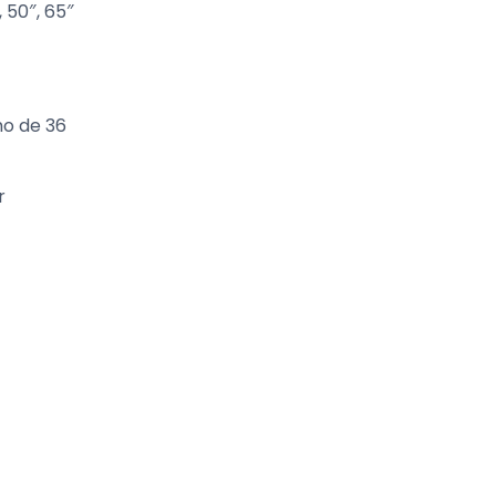
 50″, 65″
mo de 36
r