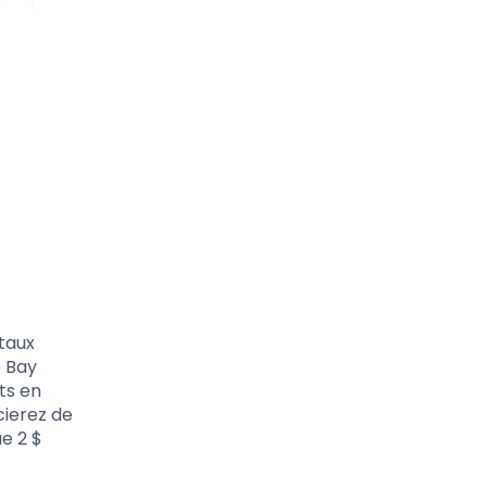
 taux
e Bay
ts en
cierez de
e 2 $