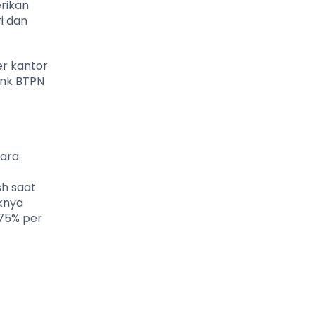
erikan
i dan
er kantor
ank BTPN
cara
sh saat
iknya
75% per