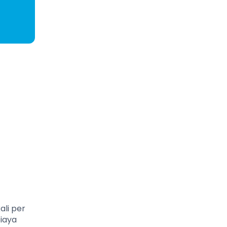
li per
biaya