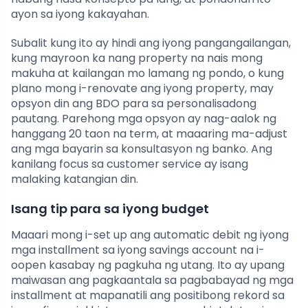
ayon sa iyong kakayahan.
Subalit kung ito ay hindi ang iyong pangangailangan,
kung mayroon ka nang property na nais mong
makuha at kailangan mo lamang ng pondo, o kung
plano mong i-renovate ang iyong property, may
opsyon din ang BDO para sa personalisadong
pautang. Parehong mga opsyon ay nag-aalok ng
hanggang 20 taon na term, at maaaring ma-adjust
ang mga bayarin sa konsultasyon ng banko. Ang
kanilang focus sa customer service ay isang
malaking katangian din.
Isang tip para sa iyong budget
Maaari mong i-set up ang automatic debit ng iyong
mga installment sa iyong savings account na i-
oopen kasabay ng pagkuha ng utang. Ito ay upang
maiwasan ang pagkaantala sa pagbabayad ng mga
installment at mapanatili ang positibong rekord sa