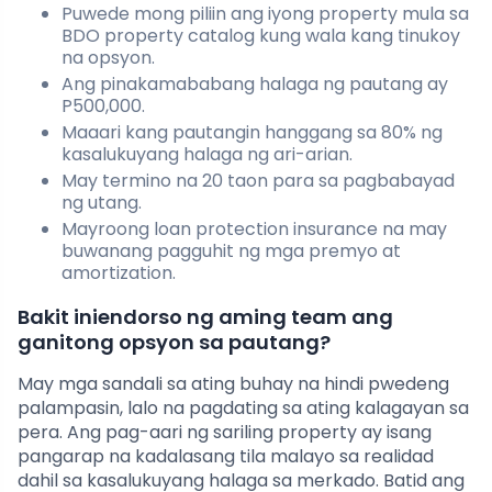
Puwede mong piliin ang iyong property mula sa
BDO property catalog kung wala kang tinukoy
na opsyon.
Ang pinakamababang halaga ng pautang ay
P500,000.
Maaari kang pautangin hanggang sa 80% ng
kasalukuyang halaga ng ari-arian.
May termino na 20 taon para sa pagbabayad
ng utang.
Mayroong loan protection insurance na may
buwanang pagguhit ng mga premyo at
amortization.
Bakit iniendorso ng aming team ang
ganitong opsyon sa pautang?
May mga sandali sa ating buhay na hindi pwedeng
palampasin, lalo na pagdating sa ating kalagayan sa
pera. Ang pag-aari ng sariling property ay isang
pangarap na kadalasang tila malayo sa realidad
dahil sa kasalukuyang halaga sa merkado. Batid ang