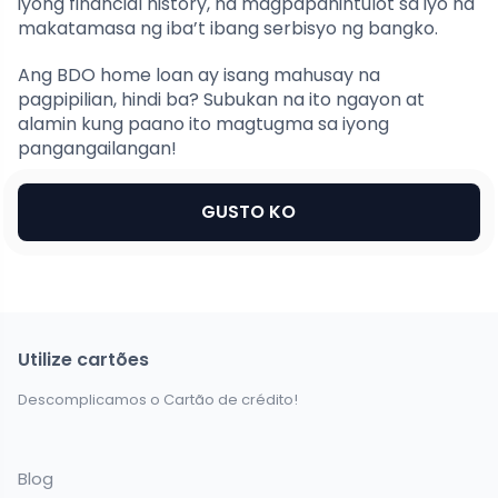
iyong financial history, na magpapahintulot sa iyo na
makatamasa ng iba’t ibang serbisyo ng bangko.
Ang BDO home loan ay isang mahusay na
pagpipilian, hindi ba? Subukan na ito ngayon at
alamin kung paano ito magtugma sa iyong
pangangailangan!
GUSTO KO
Utilize cartões
Descomplicamos o Cartão de crédito!
Blog