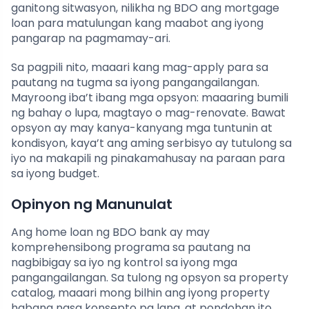
ganitong sitwasyon, nilikha ng BDO ang mortgage
loan para matulungan kang maabot ang iyong
pangarap na pagmamay-ari.
Sa pagpili nito, maaari kang mag-apply para sa
pautang na tugma sa iyong pangangailangan.
Mayroong iba’t ibang mga opsyon: maaaring bumili
ng bahay o lupa, magtayo o mag-renovate. Bawat
opsyon ay may kanya-kanyang mga tuntunin at
kondisyon, kaya’t ang aming serbisyo ay tutulong sa
iyo na makapili ng pinakamahusay na paraan para
sa iyong budget.
Opinyon ng Manunulat
Ang home loan ng BDO bank ay may
komprehensibong programa sa pautang na
nagbibigay sa iyo ng kontrol sa iyong mga
pangangailangan. Sa tulong ng opsyon sa property
catalog, maaari mong bilhin ang iyong property
habang nasa konsepto pa lang, at pondohan ito