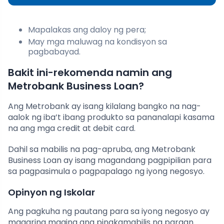
Mapalakas ang daloy ng pera;
May mga maluwag na kondisyon sa
pagbabayad.
Bakit ini-rekomenda namin ang
Metrobank Business Loan?
Ang Metrobank ay isang kilalang bangko na nag-
aalok ng iba’t ibang produkto sa pananalapi kasama
na ang mga credit at debit card.
Dahil sa mabilis na pag-apruba, ang Metrobank
Business Loan ay isang magandang pagpipilian para
sa pagpasimula o pagpapalago ng iyong negosyo.
Opinyon ng Iskolar
Ang pagkuha ng pautang para sa iyong negosyo ay
maaaring maging ang pinakamabilis na paraan