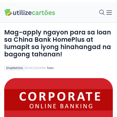
Mag-apply ngayon para sa loan
sa China Bank HomePlus at
lumapit sa iyong hinahangad na
bagong tahanan!
•
Empréstimo
15/05/2024
Por
Tales