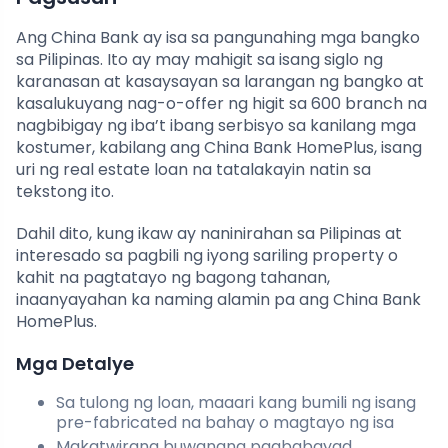
Ang China Bank ay isa sa pangunahing mga bangko
sa Pilipinas. Ito ay may mahigit sa isang siglo ng
karanasan at kasaysayan sa larangan ng bangko at
kasalukuyang nag-o-offer ng higit sa 600 branch na
nagbibigay ng iba’t ibang serbisyo sa kanilang mga
kostumer, kabilang ang China Bank HomePlus, isang
uri ng real estate loan na tatalakayin natin sa
tekstong ito.
Dahil dito, kung ikaw ay naninirahan sa Pilipinas at
interesado sa pagbili ng iyong sariling property o
kahit na pagtatayo ng bagong tahanan,
inaanyayahan ka naming alamin pa ang China Bank
HomePlus.
Mga Detalye
Sa tulong ng loan, maaari kang bumili ng isang
pre-fabricated na bahay o magtayo ng isa
Makatwirang buwanang pagbabayad