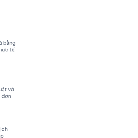
và bằng
hực tế.
uật và
p đơn
dịch
ào