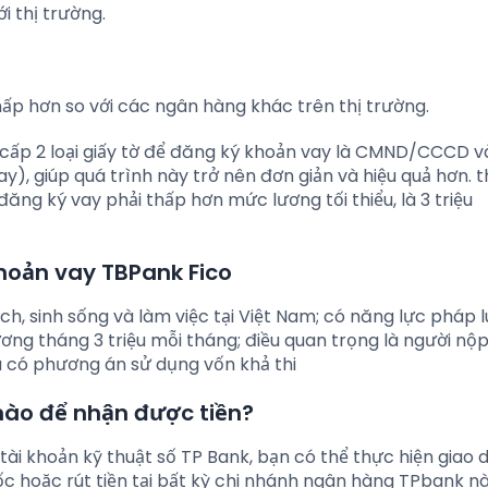
i thị trường.
thấp hơn so với các ngân hàng khác trên thị trường.
g cấp 2 loại giấy tờ để đăng ký khoản vay là CMND/CCCD 
ay), giúp quá trình này trở nên đơn giản và hiệu quả hơn. t
ăng ký vay phải thấp hơn mức lương tối thiểu, là 3 triệu
hoản vay TBPank Fico
h, sinh sống và làm việc tại Việt Nam; có năng lực pháp l
lương tháng 3 triệu mỗi tháng; điều quan trọng là người nộ
à có phương án sử dụng vốn khả thi
nào để nhận được tiền?
tài khoản kỹ thuật số TP Bank, bạn có thể thực hiện giao 
c hoặc rút tiền tại bất kỳ chi nhánh ngân hàng TPbank n