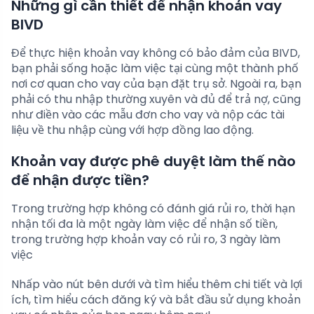
Những gì cần thiết để nhận khoản vay
BIVD
Để thực hiện khoản vay không có bảo đảm của BIVD,
bạn phải sống hoặc làm việc tại cùng một thành phố
nơi cơ quan cho vay của bạn đặt trụ sở. Ngoài ra, bạn
phải có thu nhập thường xuyên và đủ để trả nợ, cũng
như điền vào các mẫu đơn cho vay và nộp các tài
liệu về thu nhập cùng với hợp đồng lao động.
Khoản vay được phê duyệt làm thế nào
để nhận được tiền?
Trong trường hợp không có đánh giá rủi ro, thời hạn
nhận tối đa là một ngày làm việc để nhận số tiền,
trong trường hợp khoản vay có rủi ro, 3 ngày làm
việc
Nhấp vào nút bên dưới và tìm hiểu thêm chi tiết và lợi
ích, tìm hiểu cách đăng ký và bắt đầu sử dụng khoản