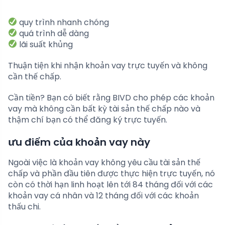
quy trình nhanh chóng
quá trình dễ dàng
lãi suất khủng
Thuận tiện khi nhận khoản vay trực tuyến và không
cần thế chấp.
Cần tiền? Bạn có biết rằng BIVD cho phép các khoản
vay mà không cần bất kỳ tài sản thế chấp nào và
thậm chí bạn có thể đăng ký trực tuyến.
ưu điểm của khoản vay này
Ngoài việc là khoản vay không yêu cầu tài sản thế
chấp và phần đầu tiên được thực hiện trực tuyến, nó
còn có thời hạn linh hoạt lên tới 84 tháng đối với các
khoản vay cá nhân và 12 tháng đối với các khoản
thấu chi.