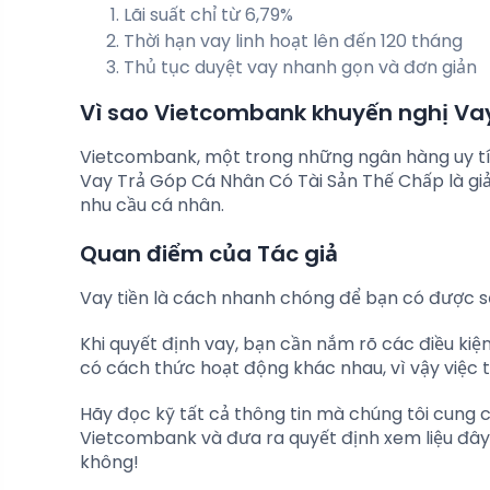
Lãi suất chỉ từ 6,79%
Thời hạn vay linh hoạt lên đến 120 tháng
Thủ tục duyệt vay nhanh gọn và đơn giản
Vì sao Vietcombank khuyến nghị Va
Vietcombank, một trong những ngân hàng uy tín
Vay Trả Góp Cá Nhân Có Tài Sản Thế Chấp là gi
nhu cầu cá nhân.
Quan điểm của Tác giả
Vay tiền là cách nhanh chóng để bạn có được số
Khi quyết định vay, bạn cần nắm rõ các điều kiệ
có cách thức hoạt động khác nhau, vì vậy việc t
Hãy đọc kỹ tất cả thông tin mà chúng tôi cung 
Vietcombank và đưa ra quyết định xem liệu đây c
không!