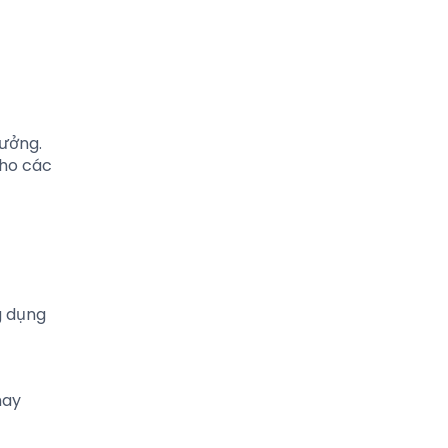
tưởng.
cho các
g dụng
hay