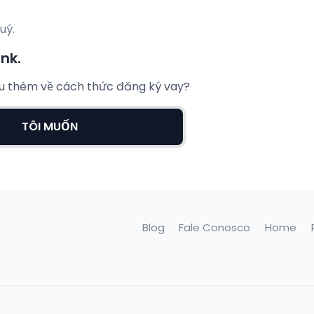
uý.
nk.
ểu thêm về cách thức đăng ký vay?
TÔI MUỐN
Blog
Fale Conosco
Home