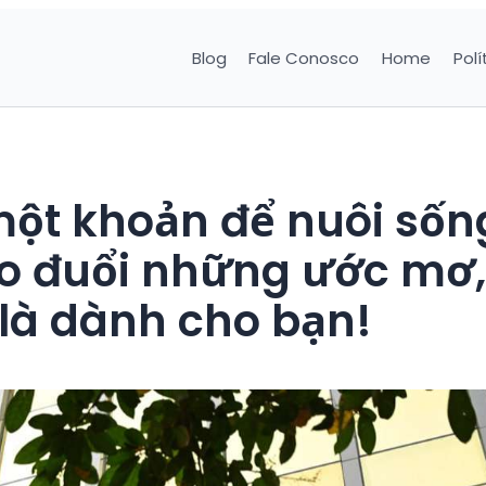
Blog
Fale Conosco
Home
Polí
một khoản để nuôi sốn
eo đuổi những ước mơ,
 là dành cho bạn!