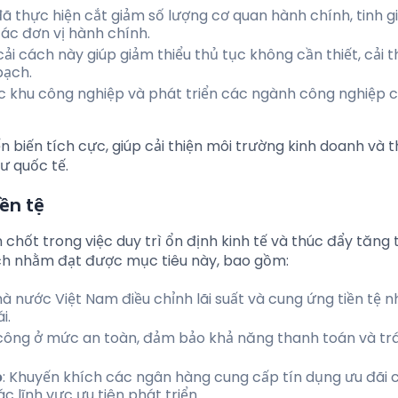
đã thực hiện cắt giảm số lượng cơ quan hành chính, tinh g
ác đơn vị hành chính.
cải cách này giúp giảm thiểu thủ tục không cần thiết, cải t
bạch.
ác khu công nghiệp và phát triển các ngành công nghiệp 
biến tích cực, giúp cải thiện môi trường kinh doanh và t
ư quốc tế.
iền tệ
n chốt trong việc duy trì ổn định kinh tế và thúc đẩy tăng 
ch nhằm đạt được mục tiêu này, bao gồm:
à nước Việt Nam điều chỉnh lãi suất và cung ứng tiền tệ 
i.
 công ở mức an toàn, đảm bảo khả năng thanh toán và trá
p
: Khuyến khích các ngân hàng cung cấp tín dụng ưu đãi 
 lĩnh vực ưu tiên phát triển.