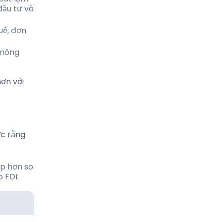
đầu tư và
uế, đơn
 nông
ơn với
ức rằng
p hơn so
 FDI: