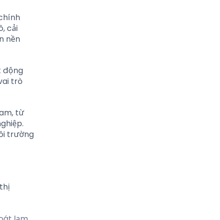
 chính
, cải
ến nền
t động
ai trò
Nam, từ
nghiệp.
ôi trường
thị
soát lạm