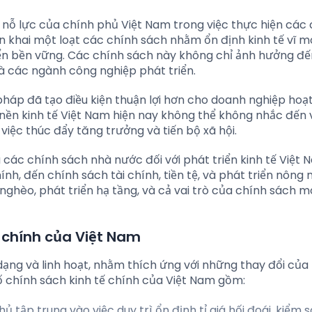
g nỗ lực của chính phủ Việt Nam trong việc thực hiện các
n khai một loạt các chính sách nhằm ổn định kinh tế vĩ mô
iển bền vững. Các chính sách này không chỉ ảnh hưởng đ
à các ngành công nghiệp phát triển.
 pháp đã tạo điều kiện thuận lợi hơn cho doanh nghiệp hoạ
 nền kinh tế Việt Nam hiện nay không thể không nhắc đến v
iệc thúc đẩy tăng trưởng và tiến bộ xã hội.
 các chính sách nhà nước đối với phát triển kinh tế Việt 
nh, đến chính sách tài chính, tiền tệ, và phát triển nông 
ghèo, phát triển hạ tầng, và cả vai trò của chính sách m
 chính của Việt Nam
ạng và linh hoạt, nhằm thích ứng với những thay đổi của 
ố chính sách kinh tế chính của Việt Nam gồm:
hủ tập trung vào việc duy trì ổn định tỉ giá hối đoái, kiểm 