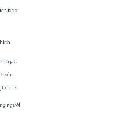
iển kinh
chính
như gạo,
 thiện
ghệ tiên
ống người