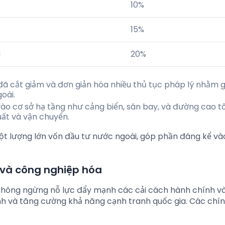
10%
15%
a
20%
đã cắt giảm và đơn giản hóa nhiều thủ tục pháp lý nhằm 
oài.
ào cơ sở hạ tầng như cảng biển, sân bay, và đường cao 
uất và vận chuyển.
ột lượng lớn vốn đầu tư nước ngoài, góp phần đáng kể và
 và công nghiệp hóa
không ngừng nỗ lực đẩy mạnh các cải cách hành chính v
nh và tăng cường khả năng cạnh tranh quốc gia. Các chí