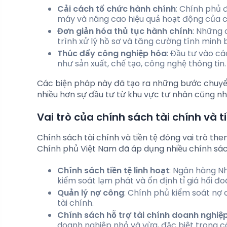
Cải cách tổ chức hành chính
: Chính phủ 
máy và nâng cao hiệu quả hoạt động của c
Đơn giản hóa thủ tục hành chính
: Những 
trình xử lý hồ sơ và tăng cường tính minh 
Thúc đẩy công nghiệp hóa
: Đầu tư vào c
như sản xuất, chế tạo, công nghệ thông tin.
Các biện pháp này đã tạo ra những bước chuyển 
nhiều hơn sự đầu tư từ khu vực tư nhân cũng nh
Vai trò của chính sách tài chính và t
Chính sách tài chính và tiền tệ đóng vai trò the
Chính phủ Việt Nam đã áp dụng nhiều chính sá
Chính sách tiền tệ linh hoạt
: Ngân hàng Nh
kiểm soát lạm phát và ổn định tỉ giá hối đoá
Quản lý nợ công
: Chính phủ kiểm soát nợ
tài chính.
Chính sách hỗ trợ tài chính doanh nghiệ
doanh nghiệp nhỏ và vừa, đặc biệt trong các