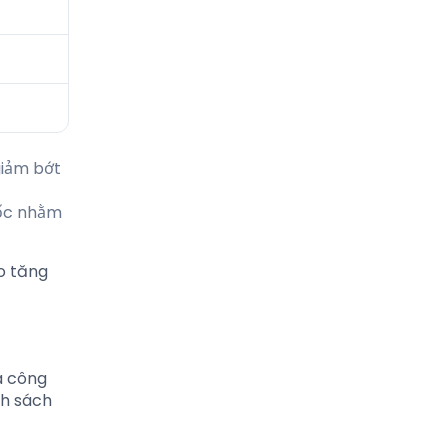
giảm bớt
tốc nhằm
o tăng
à công
nh sách