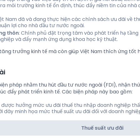
 ra môi trường kinh tế ổn định, thúc đẩy niềm tin của nhà 
iệt Nam đã và đang thực hiện các chính sách ưu đãi về th
thuận lợi cho nhà đầu tư nước ngoài.
ng thôn
: Chính phủ đặt trọng tâm vào phát triển hạ tầng
 nghiệp và đẩy mạnh ứng dụng khoa học kỹ thuật.
ăng trưởng kinh tế mà còn giúp Việt Nam thích ứng tốt h
ài
biện pháp nhằm thu hút đầu tư nước ngoài (FDI), nhận th
úc đẩy phát triển kinh tế. Các biện pháp này bao gồm:
g được hưởng mức ưu đãi thuế thu nhập doanh nghiệp thấ
i đây minh họa mức thuế suất ưu đãi đối với doanh nghiệp
Thuế suất ưu đãi