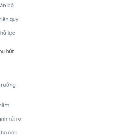
iản bộ
hiện quy
chủ lực
hu hút
trưởng.
nhằm
nh rủi ro
cho các