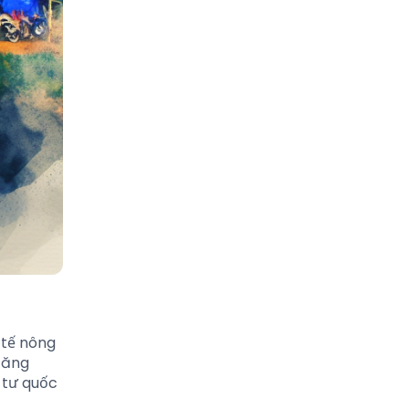
 tế nông
 tăng
 tư quốc