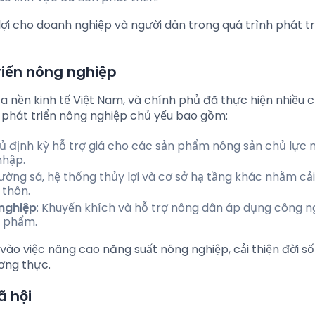
lợi cho doanh nghiệp và người dân trong quá trình phát tr
riển nông nghiệp
a nền kinh tế Việt Nam, và chính phủ đã thực hiện nhiều 
h phát triển nông nghiệp chủ yếu bao gồm:
hủ định kỳ hỗ trợ giá cho các sản phẩm nông sản chủ lực 
nhập.
ường sá, hệ thống thủy lợi và cơ sở hạ tầng khác nhằm cải
 thôn.
nghiệp
: Khuyến khích và hỗ trợ nông dân áp dụng công n
n phẩm.
ào việc nâng cao năng suất nông nghiệp, cải thiện đời s
ơng thực.
ã hội