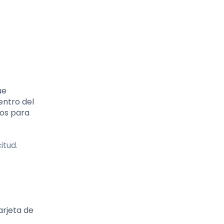
ue
entro del
tos para
itud.
arjeta de