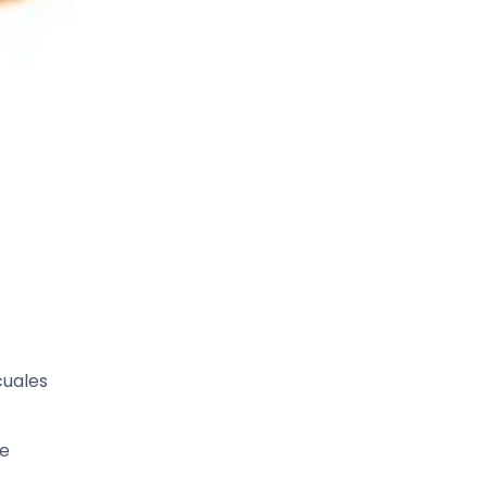
cuales
ue