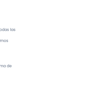
odas las
timos
ema de